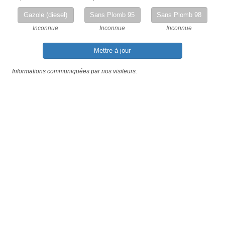
Gazole (diesel)
Sans Plomb 95
Sans Plomb 98
Inconnue
Inconnue
Inconnue
Mettre à jour
Informations communiquées par nos visiteurs.