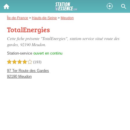
Gazole :
Île-de-France
>
Hauts-de-Seine
>
Meudon
TotalEnergies
Disponible
Épuisé
Cette fiche présente "TotalEnergies", station-service situé
route des
SP 98 :
gardes
, 92190 Meudon.
Disponible
Épuisé
Station-service
ouvert en continu
4,0 étoiles sur 5
(193)
SP 95 :
97 Ter Route des Gardes
Disponible
Épuisé
92190 Meudon
Fermer