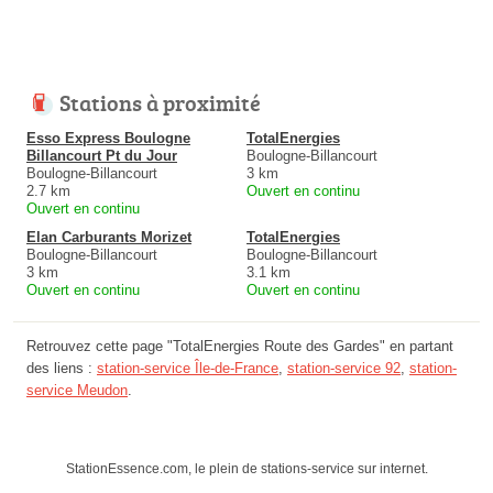
Stations à proximité
Esso Express Boulogne
TotalEnergies
Billancourt Pt du Jour
Boulogne-Billancourt
Boulogne-Billancourt
3 km
2.7 km
Ouvert en continu
Ouvert en continu
Elan Carburants Morizet
TotalEnergies
Boulogne-Billancourt
Boulogne-Billancourt
3 km
3.1 km
Ouvert en continu
Ouvert en continu
Retrouvez cette page "TotalEnergies Route des Gardes" en partant
des liens :
station-service Île-de-France
,
station-service 92
,
station-
service Meudon
.
StationEssence.com, le plein de stations-service sur internet.