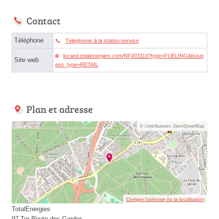
Contact
Téléphone
Téléphoner à la station-service
locator.totalenergies.com/NF003113?type=FUELING&busin
Site web
ess_type=RETAIL
Plan et adresse
© contributeurs OpenStreetMap
Corriger l’adresse ou la localisation
TotalEnergies
97 Ter Route des Gardes