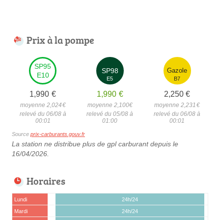
Prix à la pompe
SP95
SP98
Gazole
E10
E5
B7
1,990
€
1,990
€
2,250
€
moyenne 2,024
€
moyenne 2,100
€
moyenne 2,231
€
relevé du 06/08 à
relevé du 05/08 à
relevé du 06/08 à
00:01
01:00
00:01
Source
prix-carburants.gouv.fr
La station ne distribue plus de gpl carburant depuis le
16/04/2026.
Horaires
Lundi
24h/24
Mardi
24h/24