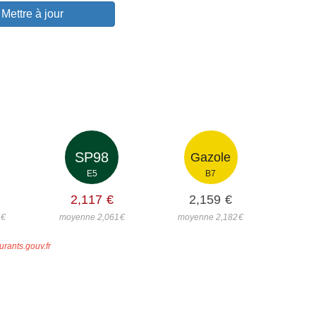
Mettre à jour
SP98
Gazole
E5
B7
2,117
€
2,159
€
1
€
moyenne 2,061
€
moyenne 2,182
€
urants.gouv.fr