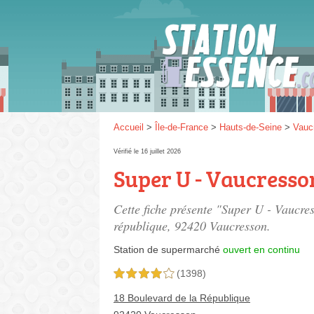
Gaz
SP 9
Accueil
>
Île-de-France
>
Hauts-de-Seine
>
Vauc
Vérifié le 16 juillet 2026
Super U - Vaucresso
SP 9
Cette fiche présente "Super U - Vaucre
république
, 92420 Vaucresson.
Station de supermarché
ouvert en continu
(1398)
4,0 étoiles sur 5
18 Boulevard de la République