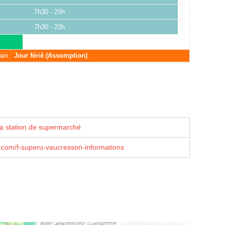
7h30 - 20h
7h30 - 20h
ain :
Jour férié (Assomption)
la station de supermarché
com/f-superu-vaucresson-informations