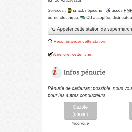
92420 Vaucresson
Services :
snack / épicerie
,
accès
PM
borne électrique
,
CB acceptée
,
distributeu
📞 Appeler cette station de supermarc
Recommander cette station
Améliorer cette fiche
Infos pénurie
Pénurie de carburant possible, nous vous
pour les autres conducteurs.
Gazole
(diesel)
Inconnue