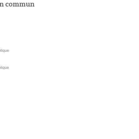
 en commun
blique
blique