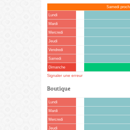
Samedi proch
Lundi
Mardi
Mercredi
Jeudi
Vendredi
Samedi
Dimanche
Signaler une erreur
Boutique
Lundi
Mardi
Mercredi
Jeudi