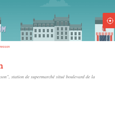
ole :
Disponible
Épuisé
8 :
resson
Disponible
Épuisé
n
5 :
sson", station de supermarché situé
boulevard de la
Disponible
Épuisé
Fe