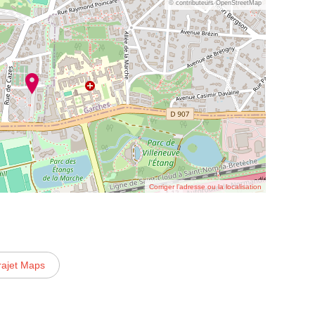
© contributeurs OpenStreetMap
Corriger l’adresse ou la localisation
rajet Maps