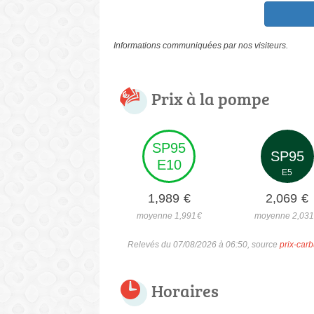
Informations communiquées par nos visiteurs.
Prix à la pompe
SP95
SP95
E10
E5
1,989
€
2,069
€
moyenne 1,991
€
moyenne 2,03
Relevés du 07/08/2026 à 06:50, source
prix-carb
Horaires