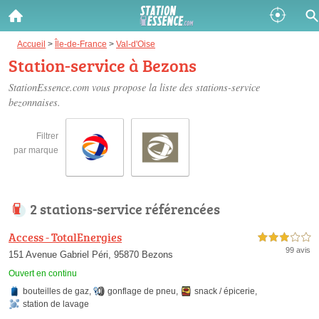
Gazole :
Accueil
>
Île-de-France
>
Val-d'Oise
Station-service à Bezons
Disponible
Épuisé
StationEssence.com vous propose la liste des
stations-service
bezonnaises
.
SP 98 :
Disponible
Épuisé
Filtrer
par marque
SP 95 :
Disponible
Épuisé
2 stations-service référencées
Access - TotalEnergies
3,0 étoiles sur 5
99 avis
151 Avenue Gabriel Péri, 95870 Bezons
Ouvert en continu
Fermer
bouteilles de gaz
,
gonflage de pneu
,
snack / épicerie
,
station de lavage