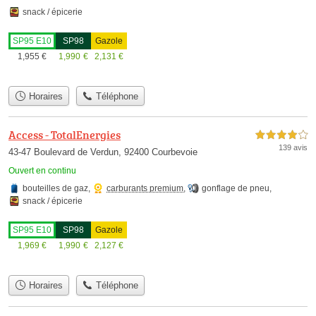
snack / épicerie
SP95 E10
SP98
Gazole
1,955
€
1,990
€
2,131
€
Horaires
Téléphone
Access - TotalEnergies
4,0 étoiles sur 5
139 avis
43-47 Boulevard de Verdun, 92400 Courbevoie
Ouvert en continu
bouteilles de gaz
,
carburants premium
,
gonflage de pneu
,
snack / épicerie
SP95 E10
SP98
Gazole
1,969
€
1,990
€
2,127
€
Horaires
Téléphone