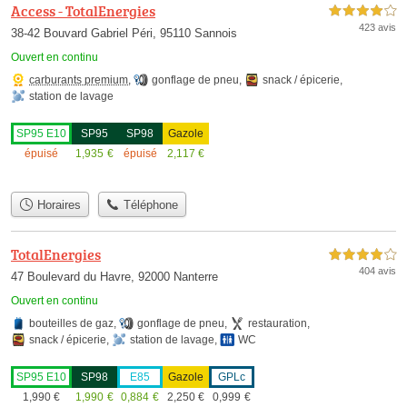
Access - TotalEnergies
4,0 étoiles sur 5
423 avis
38-42 Bouvard Gabriel Péri, 95110 Sannois
Ouvert en continu
carburants premium
,
gonflage de pneu
,
snack / épicerie
,
station de lavage
SP95 E10
SP95
SP98
Gazole
épuisé
1,935
€
épuisé
2,117
€
Horaires
Téléphone
TotalEnergies
4,0 étoiles sur 5
404 avis
47 Boulevard du Havre, 92000 Nanterre
Ouvert en continu
bouteilles de gaz
,
gonflage de pneu
,
restauration
,
snack / épicerie
,
station de lavage
,
WC
SP95 E10
SP98
E85
Gazole
GPLc
1,990
€
1,990
€
0,884
€
2,250
€
0,999
€