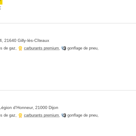
e
€
, 21640 Gilly-lès-Cîteaux
es de gaz
,
carburants premium
,
gonflage de pneu
,
Légion d'Honneur, 21000 Dijon
es de gaz
,
carburants premium
,
gonflage de pneu
,