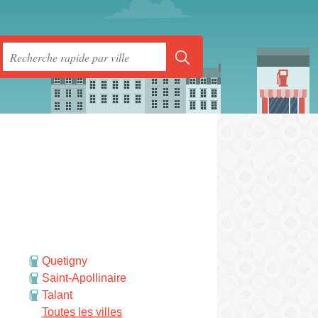
Quetigny
Saint-Apollinaire
Talant
rmer
Toutes les villes