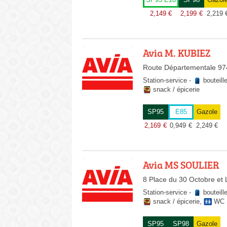
SP95 E10
SP98
Gazol
2,149
€
2,199
€
2,219
Avia M. KUBIEZ
Route Départementale 974
Station-service
-
bouteill
snack / épicerie
SP95
E85
Gazole
2,169
€
0,949
€
2,249
€
Avia MS SOULIER
8 Place du 30 Octobre et 
Station-service
-
bouteill
snack / épicerie
,
WC
SP95
SP98
Gazole