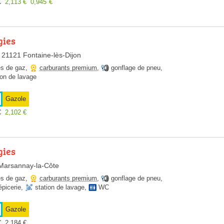
€
2,113
€
0,945
€
gies
 21121 Fontaine-lès-Dijon
es de gaz
,
carburants premium
,
gonflage de pneu
,
ion de lavage
Gazole
€
2,102
€
gies
Marsannay-la-Côte
es de gaz
,
carburants premium
,
gonflage de pneu
,
épicerie
,
station de lavage
,
WC
Gazole
€
2,184
€