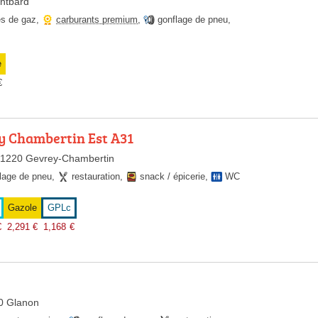
ntbard
es de gaz
,
carburants premium
,
gonflage de pneu
,
e
€
ey Chambertin Est A31
21220 Gevrey-Chambertin
lage de pneu
,
restauration
,
snack / épicerie
,
WC
Gazole
GPLc
€
2,291
€
1,168
€
0 Glanon