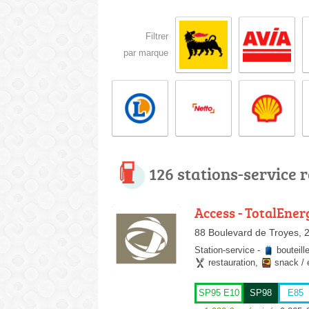
Filtrer
par marque
126 stations-service 
Access - TotalEner
88 Boulevard de Troyes, 
Station-service
-
bouteill
restauration
,
snack / 
SP95 E10
SP98
E85