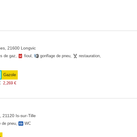
ies, 21600 Longvic
es de gaz
,
fioul
,
gonflage de pneu
,
restauration
,
Gazole
€
2,269
€
 21120 Is-sur-Tille
e de pneu
,
WC