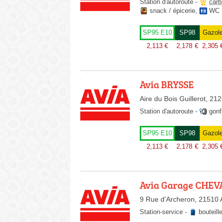
Station d'autoroute
-
carb
snack / épicerie
,
WC
SP95 E10
SP98
Gazol
2,113
€
2,178
€
2,305
Avia BRYSSE
Aire du Bois Guillerot, 2
Station d'autoroute
-
gonf
SP95 E10
SP98
Gazol
2,113
€
2,178
€
2,305
Avia Garage CHEV
9 Rue d'Archeron, 21510 
Station-service
-
bouteill