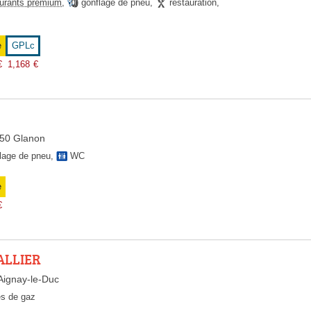
urants premium
,
gonflage de pneu
,
restauration
,
e
GPLc
€
1,168
€
1250 Glanon
lage de pneu
,
WC
e
€
ALLIER
Aignay-le-Duc
es de gaz