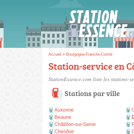
Gaz
SP 9
Accueil
>
Bourgogne-Franche-Comté
Station-service en C
SP 9
StationEssence.com liste les
stations-s
Stations par ville
Auxonne
C
Beaune
D
Châtillon-sur-Seine
F
Chenôve
G