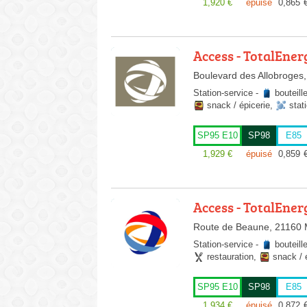
1,920
€
épuisé
0,865
Access - TotalEner
Boulevard des Allobroges,
Station-service
-
bouteill
snack / épicerie
,
stat
SP95 E10
SP98
E85
1,929
€
épuisé
0,859
Access - TotalEner
Route de Beaune, 21160 
Station-service
-
bouteill
restauration
,
snack / 
SP95 E10
SP98
E85
1,934
€
épuisé
0,872