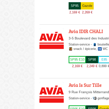
SP95
Gazole
2,169
€
2,269
€
Avia IDIR CHALI
3-5 Boulevard des Industr
Station-service
-
bouteill
snack / épicerie
,
WC
SP95 E10
SP98
E85
2,169
€
2,249
€
0,899
Avia Is Sur Tille
9 Rue François Mitterrand,
Station-service
-
gonflag