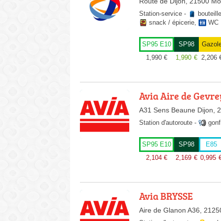
Route de Dijon, 21500 Mo
Station-service
-
bouteill
snack / épicerie
,
WC
SP95 E10
SP98
Gazol
1,990
€
1,990
€
2,206
Avia Aire de Gevr
A31 Sens Beaune Dijon, 
Station d'autoroute
-
gonf
SP95 E10
SP98
E85
2,104
€
2,169
€
0,995
Avia BRYSSE
Aire de Glanon A36, 2125