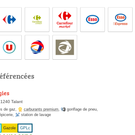
référencées
gies
21240 Talant
es de gaz
,
carburants premium
,
gonflage de pneu
,
épicerie
,
station de lavage
Gazole
GPLc