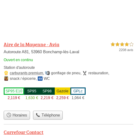
Aire de la Mayenne - Avia
4,0 étoiles sur 5
2208 avis
Autoroute A81, 53960 Bonchamp-lès-Laval
Ouvert en continu
Station d'autoroute
carburants premium
,
gonflage de pneu
,
restauration
,
snack / épicerie
,
WC
SP95 E10
SP95
SP98
Gazole
GPLc
2,119
€
1,630
€
2,219
€
2,259
€
1,064
€
Horaires
Téléphone
Carrefour Contact