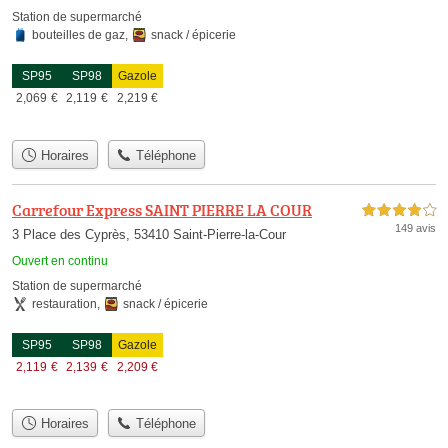
Station de supermarché
bouteilles de gaz
,
snack / épicerie
SP95
SP98
Gazole
2,069
€
2,119
€
2,219
€
Horaires
Téléphone
Carrefour Express SAINT PIERRE LA COUR
4,0 étoiles sur 5
149 avis
3 Place des Cyprès, 53410 Saint-Pierre-la-Cour
Ouvert en continu
Station de supermarché
restauration
,
snack / épicerie
SP95
SP98
Gazole
2,119
€
2,139
€
2,209
€
Horaires
Téléphone