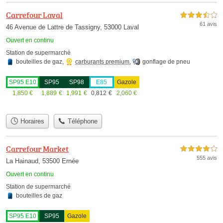
Carrefour Laval
3,5 étoiles sur 5
61 avis
46 Avenue de Lattre de Tassigny, 53000 Laval
Ouvert en continu
Station de supermarché
bouteilles de gaz
,
carburants premium
,
gonflage de pneu
SP95 E10
SP95
SP98
E85
Gazole
1,850
€
1,889
€
1,991
€
0,812
€
2,060
€
Horaires
Téléphone
Carrefour Market
4,0 étoiles sur 5
555 avis
La Hainaud, 53500 Ernée
Ouvert en continu
Station de supermarché
bouteilles de gaz
SP95 E10
SP95
Gazole