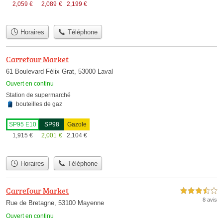
2,059
€
2,089
€
2,199
€
Horaires
Téléphone
Carrefour Market
61 Boulevard Félix Grat, 53000 Laval
Ouvert en continu
Station de supermarché
bouteilles de gaz
SP95 E10
SP98
Gazole
1,915
€
2,001
€
2,104
€
Horaires
Téléphone
Carrefour Market
3,5 étoiles sur 5
8 avis
Rue de Bretagne, 53100 Mayenne
Ouvert en continu