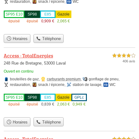
restauration
,
snack / épicerie
,
WC
SP95 E10
SP98
E85
Gazole
épuisé
épuisé
0,909
€
2,065
€
Horaires
Téléphone
Access - TotalEnergies
4,0 étoiles sur 5
406 avis
248 Rue de Bretagne, 53000 Laval
Ouvert en continu
bouteilles de gaz
,
carburants premium
,
gonflage de pneu
,
restauration
,
snack / épicerie
,
station de lavage
,
WC
SP95 E10
SP98
E85
Gazole
GPLc
épuisé
épuisé
0,839
€
2,063
€
0,949
€
Horaires
Téléphone
Access - TotalEnergies