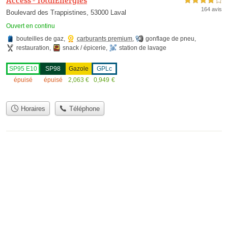
4,0 étoiles sur 5
164 avis
Boulevard des Trappistines, 53000 Laval
Ouvert en continu
bouteilles de gaz
,
carburants premium
,
gonflage de pneu
,
restauration
,
snack / épicerie
,
station de lavage
SP95 E10
SP98
Gazole
GPLc
épuisé
épuisé
2,063
€
0,949
€
Horaires
Téléphone