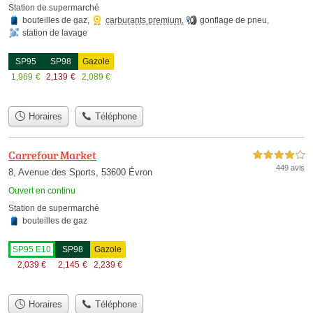
Station de supermarché
bouteilles de gaz
,
carburants premium
,
gonflage de pneu
,
station de lavage
SP95
SP98
Gazole
1,969
€
2,139
€
2,089
€
Horaires
Téléphone
Carrefour Market
4,0 étoiles sur 5
449 avis
8, Avenue des Sports, 53600 Évron
Ouvert en continu
Station de supermarché
bouteilles de gaz
SP95 E10
SP98
Gazole
2,039
€
2,145
€
2,239
€
Horaires
Téléphone