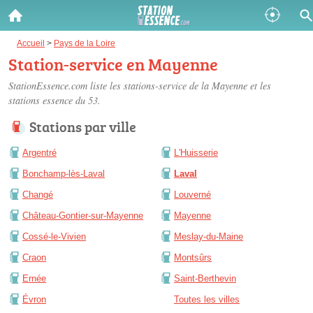
Gazole :
Accueil
>
Pays de la Loire
Station-service en Mayenne
Disponible
Épuisé
StationEssence.com liste les
stations-service de la Mayenne
et les
stations essence du 53.
SP 98 :
Stations par ville
Disponible
Épuisé
Argentré
L'Huisserie
SP 95 :
Bonchamp-lès-Laval
Laval
Disponible
Épuisé
Changé
Louverné
Château-Gontier-sur-Mayenne
Mayenne
Cossé-le-Vivien
Meslay-du-Maine
Craon
Montsûrs
Fermer
Ernée
Saint-Berthevin
Évron
Toutes les villes