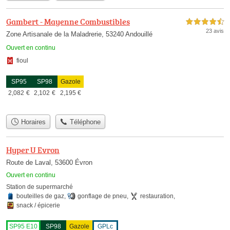
Gambert - Mayenne Combustibles
4,5 étoiles sur 5
23 avis
Zone Artisanale de la Maladrerie, 53240 Andouillé
Ouvert en continu
fioul
SP95
SP98
Gazole
2,082
€
2,102
€
2,195
€
Horaires
Téléphone
Hyper U Evron
Route de Laval, 53600 Évron
Ouvert en continu
Station de supermarché
bouteilles de gaz
,
gonflage de pneu
,
restauration
,
snack / épicerie
SP95 E10
SP98
Gazole
GPLc