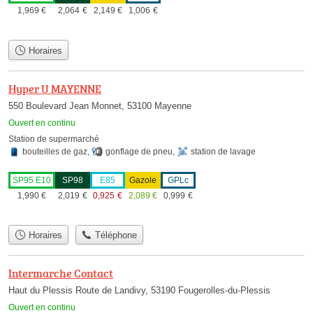
1,969
€
2,064
€
2,149
€
1,006
€
Horaires
Hyper U MAYENNE
550 Boulevard Jean Monnet, 53100 Mayenne
Ouvert en continu
Station de supermarché
bouteilles de gaz
,
gonflage de pneu
,
station de lavage
SP95 E10
SP98
E85
Gazole
GPLc
1,990
€
2,019
€
0,925
€
2,089
€
0,999
€
Horaires
Téléphone
Intermarche Contact
Haut du Plessis Route de Landivy, 53190 Fougerolles-du-Plessis
Ouvert en continu