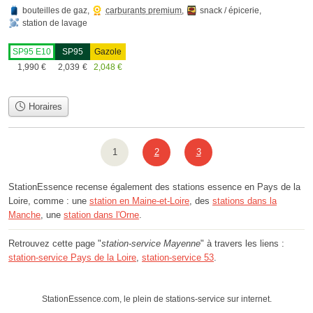
bouteilles de gaz
,
carburants premium
,
snack / épicerie
,
station de lavage
SP95 E10
SP95
Gazole
1,990
€
2,039
€
2,048
€
Horaires
1
2
3
StationEssence recense également des stations essence en Pays de la
Loire, comme : une
station en Maine-et-Loire
, des
stations dans la
Manche
, une
station dans l'Orne
.
Retrouvez cette page "
station-service Mayenne
" à travers les liens :
station-service Pays de la Loire
,
station-service 53
.
StationEssence.com, le plein de stations-service sur internet.