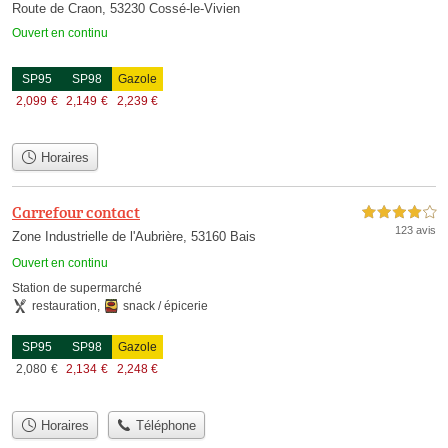
Route de Craon, 53230 Cossé-le-Vivien
Ouvert en continu
SP95
SP98
Gazole
2,099
€
2,149
€
2,239
€
Horaires
Carrefour contact
4,0 étoiles sur 5
123 avis
Zone Industrielle de l'Aubrière, 53160 Bais
Ouvert en continu
Station de supermarché
restauration
,
snack / épicerie
SP95
SP98
Gazole
2,080
€
2,134
€
2,248
€
Horaires
Téléphone