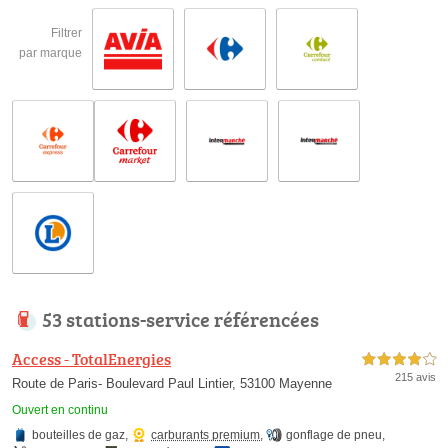
Filtrer
par marque
53 stations-service référencées
Access - TotalEnergies
4,0 étoiles sur 5
215 avis
Route de Paris- Boulevard Paul Lintier, 53100 Mayenne
Ouvert en continu
bouteilles de gaz
,
carburants premium
,
gonflage de pneu
,