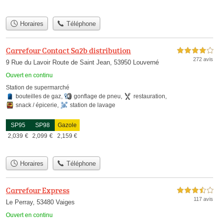
Horaires
Téléphone
Carrefour Contact Sa2b distribution
4,0 étoiles sur 5
272 avis
9 Rue du Lavoir Route de Saint Jean, 53950 Louverné
Ouvert en continu
Station de supermarché
bouteilles de gaz
,
gonflage de pneu
,
restauration
,
snack / épicerie
,
station de lavage
SP95
SP98
Gazole
2,039
€
2,099
€
2,159
€
Horaires
Téléphone
Carrefour Express
3,5 étoiles sur 5
117 avis
Le Perray, 53480 Vaiges
Ouvert en continu