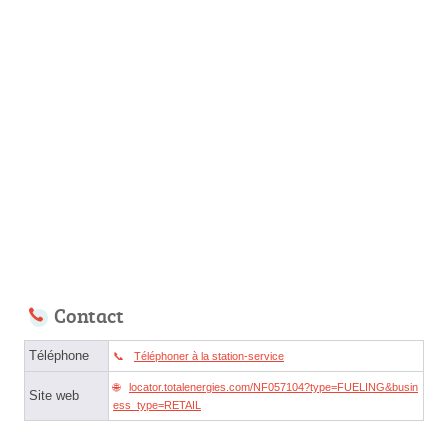
Contact
Téléphone
Téléphoner à la station-service
locator.totalenergies.com/NF057104?type=FUELING&busin
Site web
ess_type=RETAIL