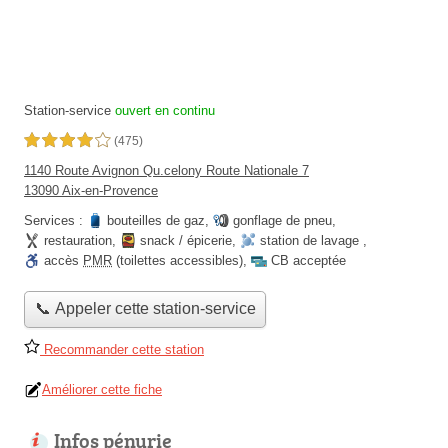
Station-service
ouvert en continu
4,0 étoiles sur 5
(475)
1140 Route Avignon Qu.celony Route Nationale 7
13090 Aix-en-Provence
Services :
bouteilles de gaz
,
gonflage de pneu
,
restauration
,
snack / épicerie
,
station de lavage
,
accès
PMR
(toilettes accessibles)
,
CB acceptée
📞 Appeler cette station-service
Recommander cette station
Améliorer cette fiche
Infos pénurie