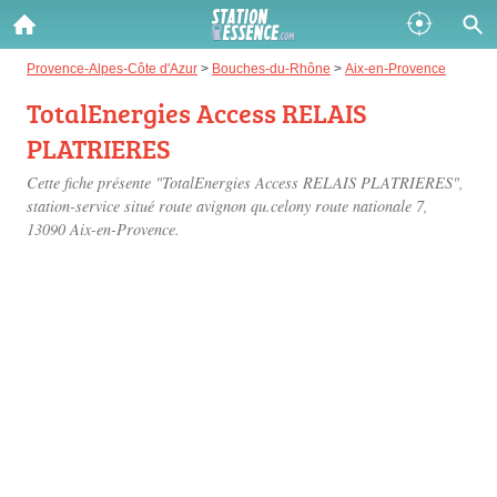
Gazole :
Provence-Alpes-Côte d'Azur
>
Bouches-du-Rhône
>
Aix-en-Provence
TotalEnergies Access RELAIS
Disponible
Épuisé
PLATRIERES
SP 98 :
Cette fiche présente "TotalEnergies Access RELAIS PLATRIERES",
Disponible
Épuisé
station-service situé
route avignon qu.celony route nationale 7
,
13090 Aix-en-Provence.
SP 95 :
Disponible
Épuisé
Fermer