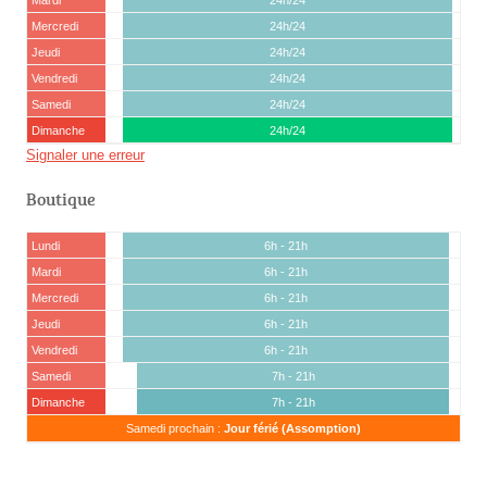
Mercredi
24h/24
Jeudi
24h/24
Vendredi
24h/24
Samedi
24h/24
Dimanche
24h/24
Signaler une erreur
Boutique
Lundi
6h - 21h
Mardi
6h - 21h
Mercredi
6h - 21h
Jeudi
6h - 21h
Vendredi
6h - 21h
Samedi
7h - 21h
Dimanche
7h - 21h
Samedi prochain :
Jour férié (Assomption)