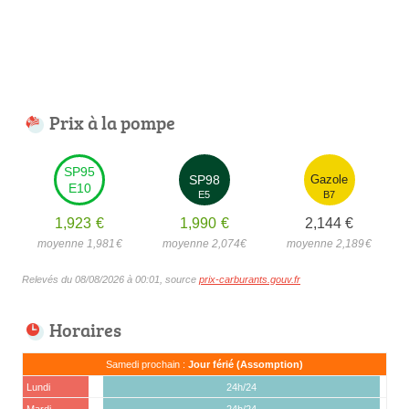
Prix à la pompe
SP95
SP98
Gazole
E10
E5
B7
1,923
€
1,990
€
2,144
€
moyenne 1,981
€
moyenne 2,074
€
moyenne 2,189
€
Relevés du 08/08/2026 à 00:01, source
prix-carburants.gouv.fr
Horaires
Samedi prochain :
Jour férié (Assomption)
Lundi
24h/24
Mardi
24h/24