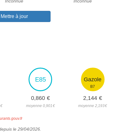
Inconnue
Inconnue
Mettre à jour
E85
Gazole
B7
0,860
€
2,144
€
2
€
moyenne 0,901
€
moyenne 2,193
€
urants.gouv.fr
 depuis le 29/04/2026.