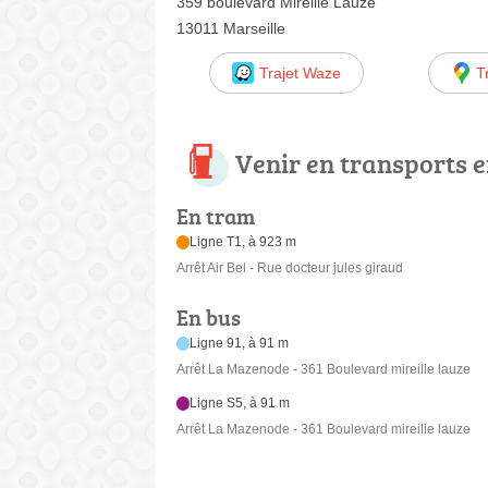
359 boulevard Mireille Lauze
13011 Marseille
Trajet Waze
T
Venir en transports
En tram
Ligne T1, à 923 m
Arrêt Air Bel - Rue docteur jules giraud
En bus
Ligne 91, à 91 m
Arrêt La Mazenode - 361 Boulevard mireille lauze
Ligne S5, à 91 m
Arrêt La Mazenode - 361 Boulevard mireille lauze