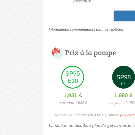
Inconnue
Informations communiquées par nos visiteurs.
Prix à la pompe
SP95
SP98
E10
E5
1,931
€
1,990
€
moyenne 1,986
€
moyenne 2,08
Relevés du 08/08/2026 à 00:01, source
prix-carb
La station ne distribue plus de gpl carburant