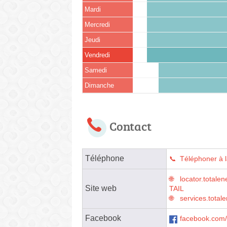
Mardi
Mercredi
Jeudi
Vendredi
Samedi
Dimanche
Contact
Téléphone
Téléphoner à l
locator.tota
Site web
TAIL
services.totale
Facebook
facebook.com/