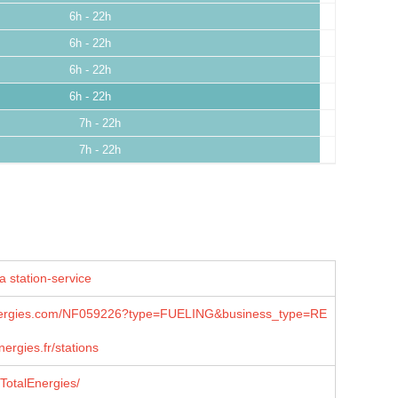
6h - 22h
6h - 22h
6h - 22h
6h - 22h
7h - 22h
7h - 22h
a station-service
lenergies.com/NF059226?type=FUELING&business_type=RE
nergies.fr/stations
TotalEnergies/