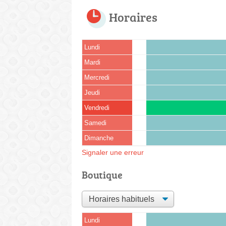
Horaires
Lundi
Mardi
Mercredi
Jeudi
Vendredi
Samedi
Dimanche
Signaler une erreur
Boutique
Lundi