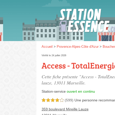
Gaz
SP 9
Accueil
>
Provence-Alpes-Côte d'Azur
>
Bouche
Vérifié le 24 juillet 2026
Access - TotalEnergi
SP 9
Cette fiche présente "Access - TotalEne
lauze
, 13011 Marseille.
Station-service
ouvert en continu
(599)
Une personne
recomma
4,0 étoiles sur 5
359 boulevard Mireille Lauze