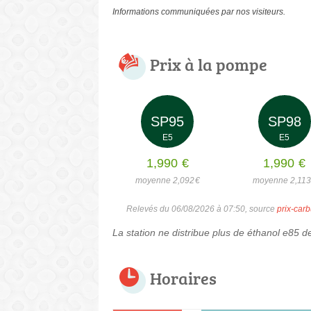
Informations communiquées par nos visiteurs.
Prix à la pompe
SP95
SP98
E5
E5
1,990
€
1,990
€
moyenne 2,092
€
moyenne 2,113
Relevés du 06/08/2026 à 07:50, source
prix-carb
La station ne distribue plus de éthanol e85 d
Horaires