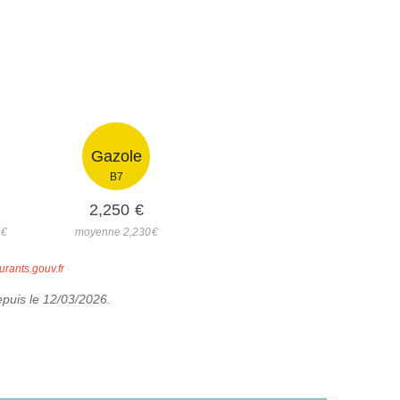
Gazole
B7
2,250
€
€
moyenne 2,230
€
urants.gouv.fr
epuis le 12/03/2026.