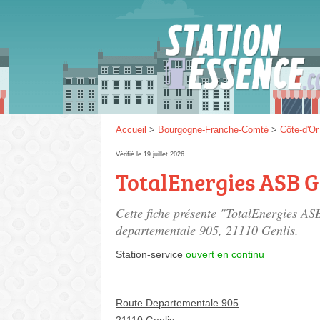
Gaz
SP 9
Accueil
>
Bourgogne-Franche-Comté
>
Côte-d'Or
Vérifié le 19 juillet 2026
TotalEnergies ASB 
SP 9
Cette fiche présente "TotalEnergies AS
departementale 905
, 21110 Genlis.
Station-service
ouvert en continu
Route Departementale 905