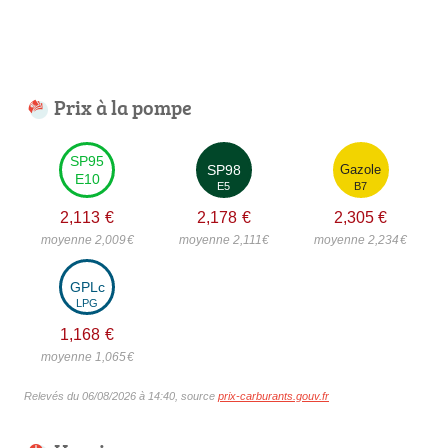
Prix à la pompe
SP95
SP98
Gazole
E10
E5
B7
2,113
€
2,178
€
2,305
€
moyenne 2,009
€
moyenne 2,111
€
moyenne 2,234
€
GPLc
LPG
1,168
€
moyenne 1,065
€
Relevés du 06/08/2026 à 14:40, source
prix-carburants.gouv.fr