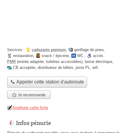
Services :
carburants premium
,
gonflage de pneu
,
restauration
,
snack / épicerie
,
WC
,
accès
PMR
(entrée adaptée, toilettes accessibles)
,
borne électrique
,
CB acceptée
,
distributeur de billets
,
piste PL
,
wifi
📞 Appeler cette station d'autoroute
Je recommande
Améliorer cette fiche
Infos pénurie
Pénurie de carburant possible, nous vous invitons à renseigner la