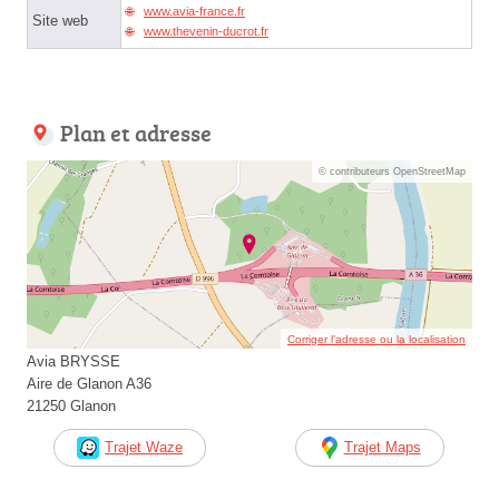
www.avia-france.fr
Site web
www.thevenin-ducrot.fr
Plan et adresse
© contributeurs OpenStreetMap
Corriger l’adresse ou la localisation
Avia BRYSSE
Aire de Glanon A36
21250 Glanon
Trajet Waze
Trajet Maps