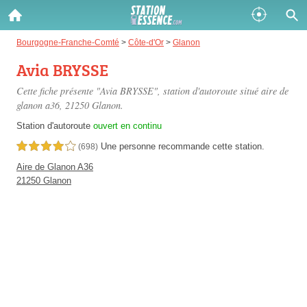
Gazole :
Bourgogne-Franche-Comté
>
Côte-d'Or
>
Glanon
Avia BRYSSE
Disponible
Épuisé
Cette fiche présente "Avia BRYSSE", station d'autoroute situé
aire de
SP 98 :
glanon a36
, 21250 Glanon.
Disponible
Épuisé
Station d'autoroute
ouvert en continu
Une personne
recommande
cette station.
4,0 étoiles sur 5
(698)
SP 95 :
Aire de Glanon A36
Disponible
Épuisé
21250 Glanon
Fermer