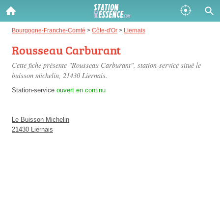
Gazole :
Bourgogne-Franche-Comté
>
Côte-d'Or
>
Liernais
Rousseau Carburant
Disponible
Épuisé
Cette fiche présente "Rousseau Carburant", station-service situé
le
SP 98 :
buisson michelin
, 21430 Liernais.
Disponible
Épuisé
Station-service
ouvert en continu
SP 95 :
Le Buisson Michelin
Disponible
Épuisé
21430 Liernais
Fermer