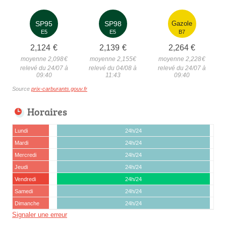
SP95
SP98
Gazole
E5
E5
B7
2,124
€
2,139
€
2,264
€
moyenne 2,098
€
moyenne 2,155
€
moyenne 2,228
€
relevé du 24/07 à
relevé du 04/08 à
relevé du 24/07 à
09:40
11:43
09:40
Source
prix-carburants.gouv.fr
Horaires
Lundi
24h/24
Mardi
24h/24
Mercredi
24h/24
Jeudi
24h/24
Vendredi
24h/24
Samedi
24h/24
Dimanche
24h/24
Signaler une erreur