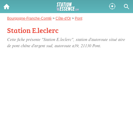
Gazole :
Bourgogne-Franche-Comté
>
Côte-d'Or
>
Pont
Station E.leclerc
Disponible
Épuisé
Cette fiche présente "Station E.leclerc", station d'autoroute situé
aire
SP 98 :
de pont chêne d'argent sud, autoroute a39
, 21130 Pont.
Disponible
Épuisé
SP 95 :
Disponible
Épuisé
Fermer