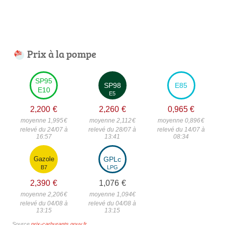
Prix à la pompe
SP95
SP98
E85
E10
E5
2,200
€
2,260
€
0,965
€
moyenne 1,995
€
moyenne 2,112
€
moyenne 0,896
€
relevé du 24/07 à
relevé du 28/07 à
relevé du 14/07 à
16:57
13:41
08:34
Gazole
GPLc
B7
LPG
2,390
€
1,076
€
moyenne 2,206
€
moyenne 1,094
€
relevé du 04/08 à
relevé du 04/08 à
13:15
13:15
Source
prix-carburants.gouv.fr