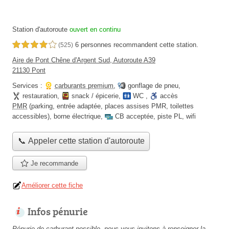
Station d'autoroute
ouvert en continu
6 personnes
recommandent
cette station.
4,0 étoiles sur 5
(525)
Aire de Pont Chêne d'Argent Sud, Autoroute A39
21130 Pont
Services :
carburants premium
,
gonflage de pneu
,
restauration
,
snack / épicerie
,
WC
,
accès
PMR
(parking, entrée adaptée, places assises PMR, toilettes
accessibles)
,
borne électrique
,
CB acceptée
,
piste PL
,
wifi
📞 Appeler cette station d'autoroute
Je recommande
Améliorer cette fiche
Infos pénurie
Pénurie de carburant possible, nous vous invitons à renseigner la