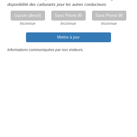
disponibilité des carburants pour les autres conducteurs.
Gazole (diesel)
Sans Plomb 95
Sans Plomb 98
Inconnue
Inconnue
Inconnue
Mettre à jour
Informations communiquées par nos visiteurs.