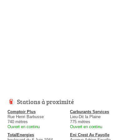
Stations à proximité
Comptoir Plus
Carburants Services
Rue Henri Barbusse
Lieu-Dit la Plaine
740 mètres
775 mètres
Ouvert en continu
Ouvert en continu
TotalEnergies
Eni Crest Av Fayolle
boulevard du 6 Juin 1944
Avenue Adrien Fayolle