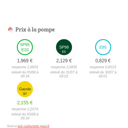
Prix à la pompe
SP95
SP98
E85
E10
E5
1,969
€
2,129
€
0,829
€
moyenne 1,985
€
moyenne 2,085
€
moyenne 0,851
€
relevé du 05/08 à
relevé du 31/07 à
relevé du 30/07 à
09:34
09:02
09:01
Gazole
B7
2,155
€
moyenne 2,207
€
relevé du 05/08 à
09:34
Source
prix-carburants.gouv.fr