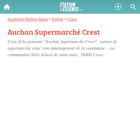
Gazole :
Auvergne-Rhône-Alpes
>
Drôme
>
Crest
Auchan Supermarché Crest
Disponible
Épuisé
Cette fiche présente "Auchan Supermarché Crest", station de
SP 98 :
supermarché situé
zone aménagement de la condamine - rue
commandant hélie denoix de saint marc
, 26400 Crest.
Disponible
Épuisé
SP 95 :
Disponible
Épuisé
Fermer