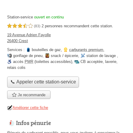
Station-service
ouvert en continu
2 personnes
recommandent
cette station.
3,5 étoiles sur 5
(83)
19 Avenue Adrien Fayolle
26400 Crest
Services :
bouteilles de gaz
,
carburants premium
,
gonflage de pneu
,
snack / épicerie
,
station de lavage
,
accès
PMR
(toilettes accessibles)
,
CB acceptée
,
laverie
,
relais colis
📞 Appeler cette station-service
Je recommande
Améliorer cette fiche
Infos pénurie
Pénurie de carburant possible, nous vous invitons à renseigner la