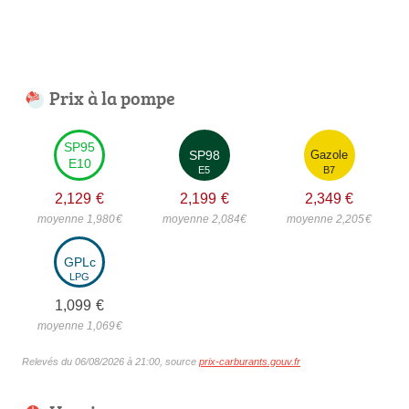
Prix à la pompe
SP95
SP98
Gazole
E10
E5
B7
2,129
€
2,199
€
2,349
€
moyenne 1,980
€
moyenne 2,084
€
moyenne 2,205
€
GPLc
LPG
1,099
€
moyenne 1,069
€
Relevés du 06/08/2026 à 21:00, source
prix-carburants.gouv.fr