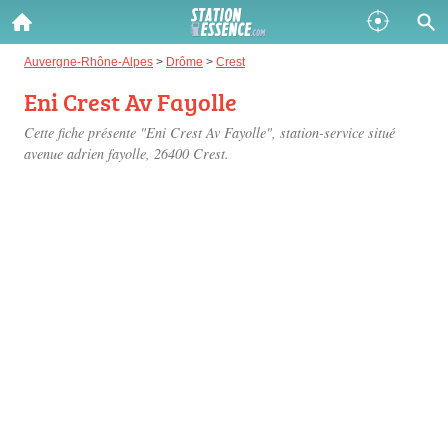
Gazole :
Auvergne-Rhône-Alpes
>
Drôme
>
Crest
Eni Crest Av Fayolle
Disponible
Épuisé
Cette fiche présente "Eni Crest Av Fayolle", station-service situé
SP 98 :
avenue adrien fayolle
, 26400 Crest.
Disponible
Épuisé
SP 95 :
Disponible
Épuisé
Fermer