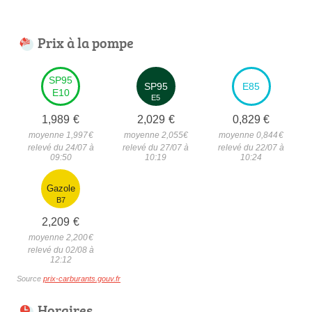
Prix à la pompe
SP95
SP95
E85
E10
E5
1,989
€
2,029
€
0,829
€
moyenne 1,997
€
moyenne 2,055
€
moyenne 0,844
€
relevé du 24/07 à
relevé du 27/07 à
relevé du 22/07 à
09:50
10:19
10:24
Gazole
B7
2,209
€
moyenne 2,200
€
relevé du 02/08 à
12:12
Source
prix-carburants.gouv.fr
Horaires