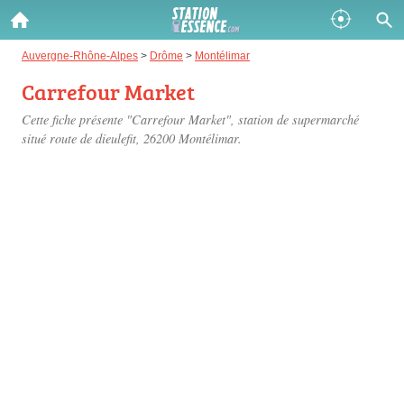
Gazole :
Auvergne-Rhône-Alpes
>
Drôme
>
Montélimar
Carrefour Market
Disponible
Épuisé
Cette fiche présente "Carrefour Market", station de supermarché
SP 98 :
situé
route de dieulefit
, 26200 Montélimar.
Disponible
Épuisé
SP 95 :
Disponible
Épuisé
Fermer