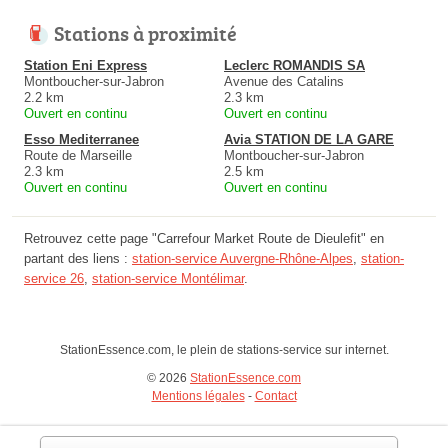
Stations à proximité
Station Eni Express
Leclerc ROMANDIS SA
Montboucher-sur-Jabron
Avenue des Catalins
2.2 km
2.3 km
Ouvert en continu
Ouvert en continu
Esso Mediterranee
Avia STATION DE LA GARE
Route de Marseille
Montboucher-sur-Jabron
2.3 km
2.5 km
Ouvert en continu
Ouvert en continu
Retrouvez cette page "Carrefour Market Route de Dieulefit" en
partant des liens :
station-service Auvergne-Rhône-Alpes
,
station-
service 26
,
station-service Montélimar
.
StationEssence.com, le plein de stations-service sur internet.
© 2026
StationEssence.com
Mentions légales
-
Contact