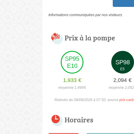
Informations communiquées par nos visiteurs.
Prix à la pompe
SP95
SP98
E10
E5
1,933
€
2,094
€
moyenne 1,999
€
moyenne 2,09
Relevés du 08/08/2026 à 07:50, source
prix-carb
Horaires