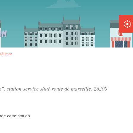
ole :
Disponible
Épuisé
8 :
télimar
Disponible
Épuisé
5 :
", station-service situé
route de marseille
, 26200
Disponible
Épuisé
nde
cette station.
Fe