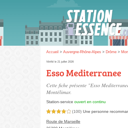
Gaz
SP 9
Accueil
>
Auvergne-Rhône-Alpes
>
Drôme
>
Mon
Vérifié le 21 juillet 2026
Esso Mediterranee
SP 9
Cette fiche présente "Esso Mediterranee
Montélimar.
Station-service
ouvert en continu
(100)
Une personne
recomma
4,0 étoiles sur 5
Route de Marseille