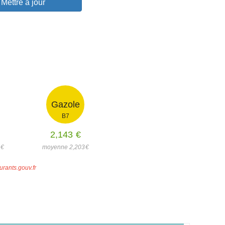
Mettre à jour
Gazole
B7
2,143
€
2
€
moyenne 2,203
€
urants.gouv.fr