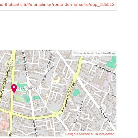
northatlantic.fr/l/montelimar/route-de-marseille/eup_185512
© contributeurs OpenStreetMap
Corriger l’adresse ou la localisation