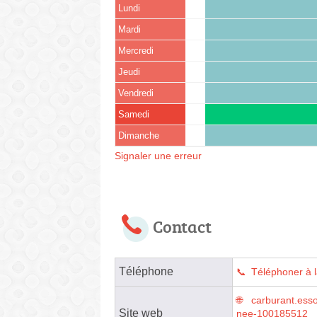
Lundi
Mardi
Mercredi
Jeudi
Vendredi
Samedi
Dimanche
Signaler une erreur
Contact
Téléphone
Téléphoner à l
carburant.esso
Site web
nee-100185512