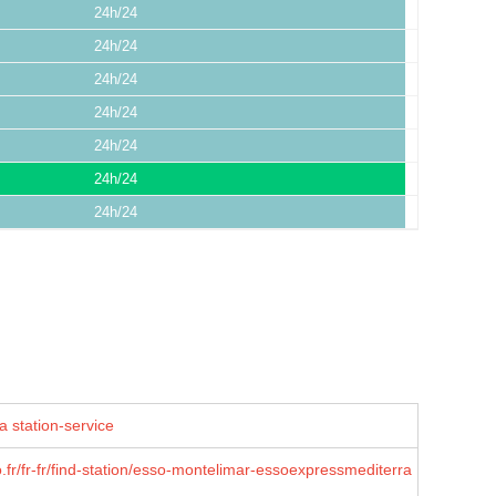
24h/24
24h/24
24h/24
24h/24
24h/24
24h/24
24h/24
a station-service
.fr/fr-fr/find-station/esso-montelimar-essoexpressmediterra