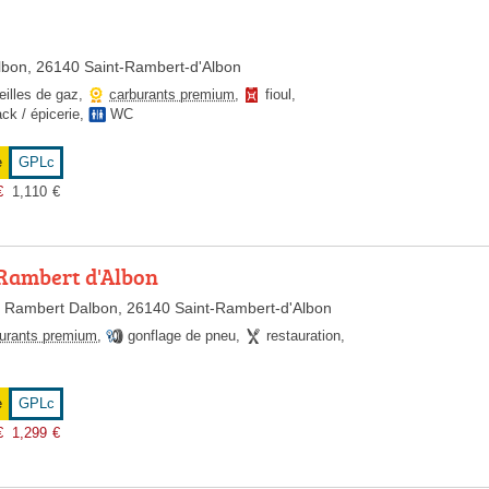
Albon, 26140 Saint-Rambert-d'Albon
eilles de gaz
,
carburants premium
,
fioul
,
ck / épicerie
,
WC
e
GPLc
€
1,110
€
 Rambert d'Albon
nt Rambert Dalbon, 26140 Saint-Rambert-d'Albon
urants premium
,
gonflage de pneu
,
restauration
,
e
GPLc
€
1,299
€