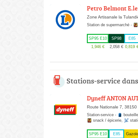
Petro Belmont E.
Zone Artisanale la Tuland
Station de supermarché
-
SP95 E10
SP98
E85
1,946
€
2,058
€
0,819
Stations-service dan
Dyneff ANTON AU
Route Nationale 7, 3815
Station-service
-
bouteill
snack / épicerie
,
stat
SP95 E10
E85
Gazol