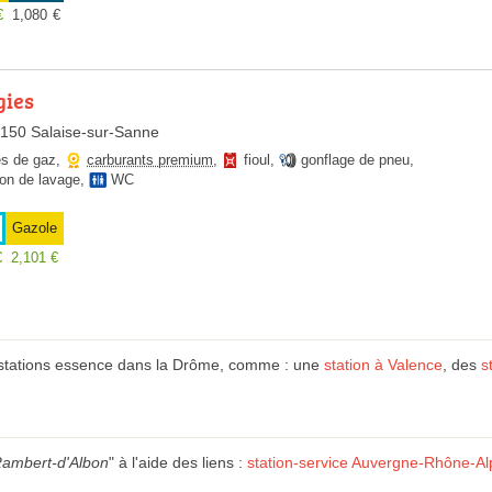
€
1,080
€
gies
8150 Salaise-sur-Sanne
es de gaz
,
carburants premium
,
fioul
,
gonflage de pneu
,
ion de lavage
,
WC
Gazole
€
2,101
€
 stations essence dans la Drôme, comme : une
station à Valence
, des
s
-Rambert-d'Albon
" à l'aide des liens :
station-service Auvergne-Rhône-Al