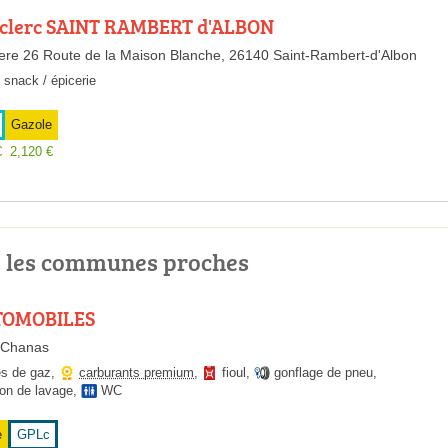
leclerc SAINT RAMBERT d'ALBON
iere 26 Route de la Maison Blanche, 26140 Saint-Rambert-d'Albon
snack / épicerie
Gazole
€
2,120
€
s les communes proches
TOMOBILES
0 Chanas
es de gaz
,
carburants premium
,
fioul
,
gonflage de pneu
,
ion de lavage
,
WC
e
GPLc