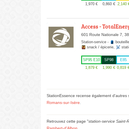
1,970
€
0,860
€
2,140
Access - TotalEner
601 Route Nationale 7, 3
Station-service
-
bouteill
snack / épicerie
,
stat
SP95 E10
SP98
E85
1,879
€
1,990
€
0,819
StationEssence recense également d'autres
Romans-sur-Isère
.
Retrouvez cette page "
station-service Saint
Rambert-d'Albon
.