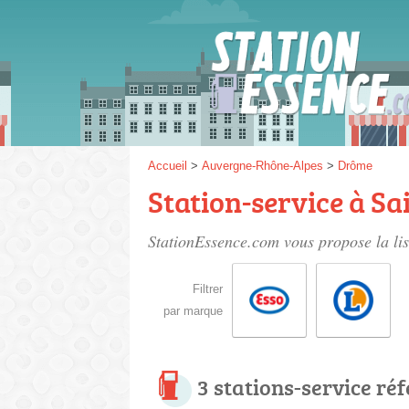
Gaz
SP 9
Accueil
>
Auvergne-Rhône-Alpes
>
Drôme
Station-service à S
SP 9
StationEssence.com vous propose la li
Filtrer
par marque
3 stations-service ré