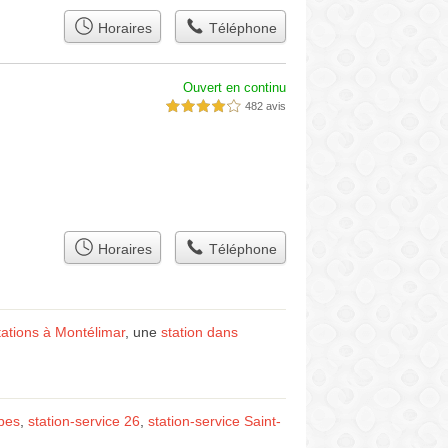
Horaires
Téléphone
Ouvert en continu
482 avis
4,0 étoiles sur 5
Horaires
Téléphone
tations à Montélimar
, une
station dans
pes
,
station-service 26
,
station-service Saint-