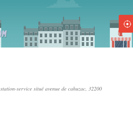
ole :
Disponible
Épuisé
8 :
Disponible
Épuisé
5 :
station-service situé
avenue de cahuzac
, 32200
Disponible
Épuisé
Fe