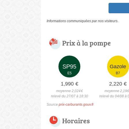
Informations communiquées par nos visiteurs.
Prix à la pompe
SP95
Gazole
E5
B7
1,990
€
2,220
€
moyenne 2,024
€
moyenne 2,19
relevé du 27/07 à 18:30
relevé du 04/08 à 
Source
prix-carburants.gouv.fr
Horaires