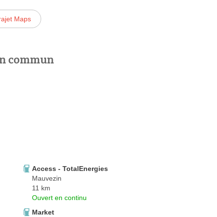
rajet Maps
 en commun
Access - TotalEnergies
Mauvezin
11 km
Ouvert en continu
Market