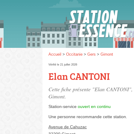
Gaz
SP 9
Accueil
>
Occitanie
>
Gers
>
Gimont
Vérifié le 21 juillet 2026
Elan CANTONI
SP 9
Cette fiche présente "Elan CANTONI", 
Gimont.
Station-service
ouvert en continu
Une personne
recommande
cette station.
Avenue de Cahuzac