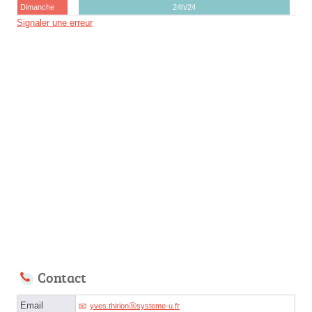
Dimanche
24h/24
Signaler une erreur
Contact
Email
yves.thirionⓐsysteme-u.fr