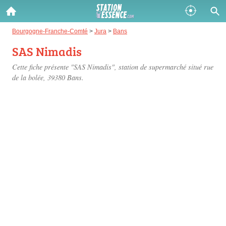
Gazole :
Bourgogne-Franche-Comté
>
Jura
>
Bans
SAS Nimadis
Disponible
Épuisé
Cette fiche présente "SAS Nimadis", station de supermarché situé
rue
SP 98 :
de la bolée
, 39380 Bans.
Disponible
Épuisé
SP 95 :
Disponible
Épuisé
Fermer