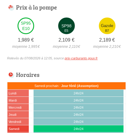
Prix à la pompe
SP95
SP98
Gazole
E10
E5
B7
1,989
€
2,109
€
2,189
€
moyenne 1,995
€
moyenne 2,110
€
moyenne 2,210
€
Relevés du 07/08/2026 à 12:05, source
prix-carburants.gouv.fr
Horaires
Samedi prochain :
Jour férié (Assomption)
Lundi
24h/24
Mardi
24h/24
Mercredi
24h/24
Jeudi
24h/24
Vendredi
24h/24
Samedi
24h/24