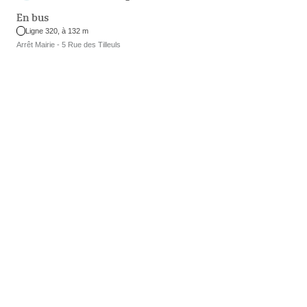
En bus
Ligne 320, à 132 m
Arrêt Mairie - 5 Rue des Tilleuls