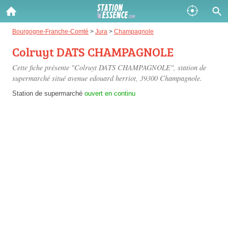
Gazole :
Bourgogne-Franche-Comté
>
Jura
>
Champagnole
Colruyt DATS CHAMPAGNOLE
Disponible
Épuisé
Cette fiche présente "Colruyt DATS CHAMPAGNOLE", station de
SP 98 :
supermarché situé
avenue edouard herriot
, 39300 Champagnole.
Disponible
Épuisé
Station de supermarché
ouvert en continu
SP 95 :
Disponible
Épuisé
Fermer