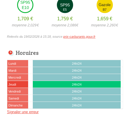
SP95
SP95
Gazole
E10
E5
B7
1,709
€
1,759
€
1,659
€
moyenne 2,029
€
moyenne 2,086
€
moyenne 2,260
€
Relevés du 19/02/2026 à 15:18, source
prix-carburants.gouv.fr
Horaires
Lundi
24h/24
Mardi
24h/24
Mercredi
24h/24
Jeudi
24h/24
Vendredi
24h/24
Samedi
24h/24
Dimanche
24h/24
Signaler une erreur