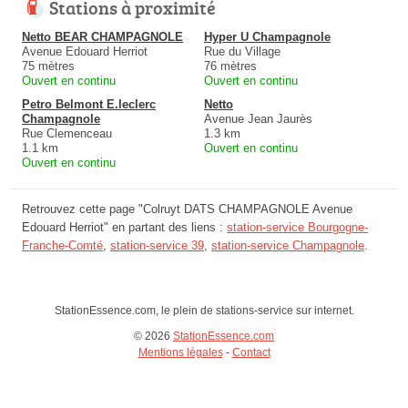
Stations à proximité
Netto BEAR CHAMPAGNOLE
Hyper U Champagnole
Avenue Edouard Herriot
Rue du Village
75 mètres
76 mètres
Ouvert en continu
Ouvert en continu
Petro Belmont E.leclerc
Netto
Champagnole
Avenue Jean Jaurès
Rue Clemenceau
1.3 km
1.1 km
Ouvert en continu
Ouvert en continu
Retrouvez cette page "Colruyt DATS CHAMPAGNOLE Avenue
Edouard Herriot" en partant des liens :
station-service Bourgogne-
Franche-Comté
,
station-service 39
,
station-service Champagnole
.
StationEssence.com, le plein de stations-service sur internet.
© 2026
StationEssence.com
Mentions légales
-
Contact