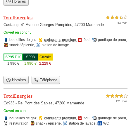
Horaires
TotalEnergies
3,5 étoiles sur 5
43 avis
Castaing- 41 Avenue Georges Pompidou, 47200 Marmande
Ouvert en continu
bouteilles de gaz
,
carburants premium
,
fioul
,
gonflage de pneu
,
snack / épicerie
,
station de lavage
SP95 E10
SP98
Gazole
1,990
€
1,990
€
2,229
€
Horaires
Téléphone
TotalEnergies
4,0 étoiles sur 5
121 avis
Cd933 - Rel Pont des Sables, 47200 Marmande
Ouvert en continu
bouteilles de gaz
,
carburants premium
,
fioul
,
gonflage de pneu
,
restauration
,
snack / épicerie
,
station de lavage
,
WC