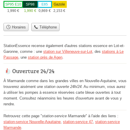
SP95 E10
SP98
E85
Gazole
1,990
€
1,990
€
0,869
€
2,153
€
Horaires
Téléphone
StationEssence recense également d'autres stations essence en Lot-et-
Garonne, comme : une
station sur Villeneuve-sur-Lot
, des
stations à Le
Passage
, une
station près de Agen
.
Ouverture 24/24
À Marmande comme dans les grandes villes en Nouvelle-Aquitaine, vous
trouverez aisément une
station ouverte 24h/24
. Au minimum, vous aurez
à utiliser les pompes à essence réservées carte bleue ouvertes à tout
moment. Consultez néanmoins les heures d'ouverture avant de vous y
rendre.
Retrouvez cette page "
station-service Marmande
" à l'aide des liens :
station-service Nouvelle-Aquitaine
,
station-service 47
,
station-service
Marmande
.