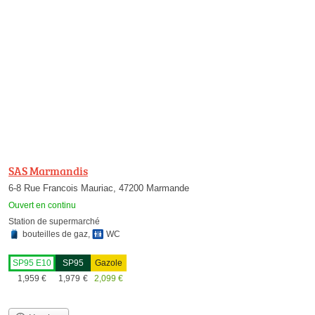
SAS Marmandis
6-8 Rue Francois Mauriac, 47200 Marmande
Ouvert en continu
Station de supermarché
bouteilles de gaz
,
WC
SP95 E10
SP95
Gazole
1,959
€
1,979
€
2,099
€