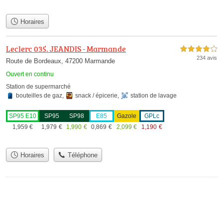
Horaires
Leclerc 035. JEANDIS - Marmande
4,0 étoiles sur 5
234 avis
Route de Bordeaux, 47200 Marmande
Ouvert en continu
Station de supermarché
bouteilles de gaz
,
snack / épicerie
,
station de lavage
SP95 E10
SP95
SP98
E85
Gazole
GPLc
1,959
€
1,979
€
1,990
€
0,869
€
2,099
€
1,190
€
Horaires
Téléphone