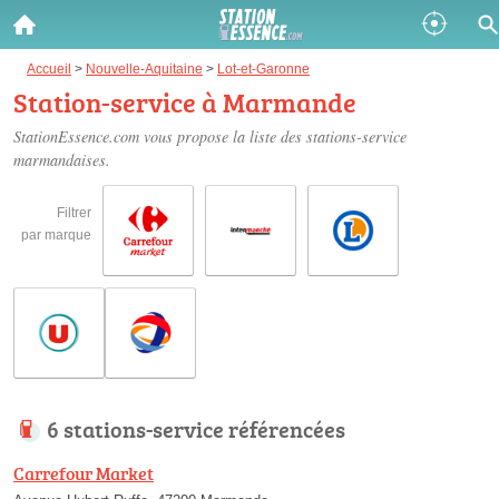
Gazole :
Accueil
>
Nouvelle-Aquitaine
>
Lot-et-Garonne
Station-service à Marmande
Disponible
Épuisé
StationEssence.com vous propose la liste des
stations-service
marmandaises
.
SP 98 :
Disponible
Épuisé
Filtrer
par marque
SP 95 :
Disponible
Épuisé
6 stations-service référencées
Fermer
Carrefour Market