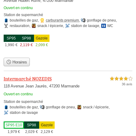
Avenue Hubert Ruffe, 47200 Marmande
Ouvert en continu
Station de supermarché
bouteilles de gaz
,
carburants premium
,
gonflage de pneu
,
restauration
,
snack / épicerie
,
station de lavage
,
WC
SP95
SP98
Gazole
1,990
€
2,119
€
2,099
€
Horaires
Intermarché NOZEDIS
4,0 étoiles sur 5
36 avis
118 Avenue Jean Jaurès, 47200 Marmande
Ouvert en continu
Station de supermarché
bouteilles de gaz
,
gonflage de pneu
,
snack / épicerie
,
station de lavage
SP95 E10
SP98
Gazole
1,979
€
2,029
€
2,129
€