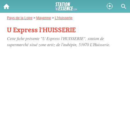
Gazole :
Pays de la Loire
>
Mayenne
>
L'Huisserie
U Express l'HUISSERIE
Disponible
Épuisé
Cette fiche présente "U Express l'HUISSERIE", station de
SP 98 :
supermarché situé
zone artiz de l'aubépin
, 53970 L'Huisserie.
Disponible
Épuisé
SP 95 :
Disponible
Épuisé
Fermer