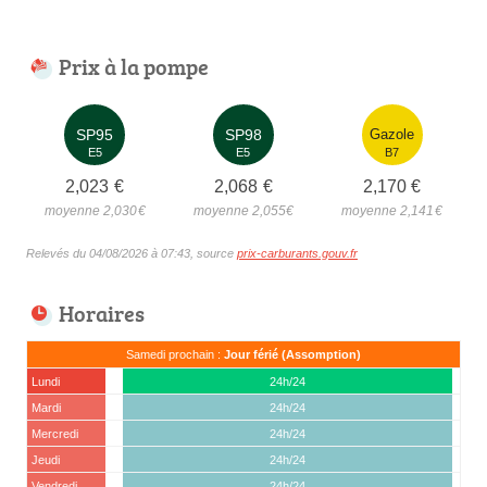
Prix à la pompe
SP95
SP98
Gazole
E5
E5
B7
2,023
€
2,068
€
2,170
€
moyenne 2,030
€
moyenne 2,055
€
moyenne 2,141
€
Relevés du 04/08/2026 à 07:43, source
prix-carburants.gouv.fr
Horaires
Samedi prochain :
Jour férié (Assomption)
Lundi
24h/24
Mardi
24h/24
Mercredi
24h/24
Jeudi
24h/24
Vendredi
24h/24