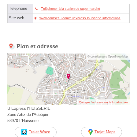
Téléphone
Téléphoner à la station de supermarché
Site web
www.coursesu.com/f-uexpress-lhuisserie-informations
Plan et adresse
© contributeurs OpenStreetMap
Corriger l’adresse ou la localisation
U Express l'HUISSERIE
Zone Artiz de l'Aubépin
53970 L'Huisserie
Trajet Waze
Trajet Maps