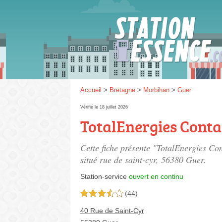
Gaz
SP 9
Accueil
>
Bretagne
>
Morbihan
>
Guer
Vérifié le 18 juillet 2026
TotalEnergies Cont
SP 9
Cette fiche présente "TotalEnergies 
situé
rue de saint-cyr
, 56380 Guer.
Station-service
ouvert en continu
(44)
3,5 étoiles sur 5
40 Rue de Saint-Cyr