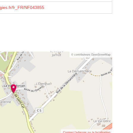
rgies.fr/fr_FR/NF043855
© contributeurs OpenStreetMap
Corriger l’adresse ou la localisation