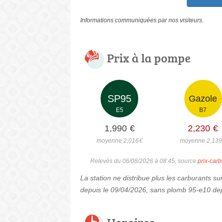
Informations communiquées par nos visiteurs.
Prix à la pompe
SP95
Gazole
E5
B7
1,990
€
2,230
€
moyenne 2,016
€
moyenne 2,13
Relevés du 06/08/2026 à 08:45, source
prix-carb
La station ne distribue plus les carburants s
depuis le 09/04/2026, sans plomb 95-e10 dep