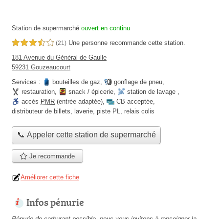
Station de supermarché
ouvert en continu
Une personne
recommande
cette station.
3,5 étoiles sur 5
(21)
181 Avenue du Général de Gaulle
59231 Gouzeaucourt
Services :
bouteilles de gaz
,
gonflage de pneu
,
restauration
,
snack / épicerie
,
station de lavage
,
accès
PMR
(entrée adaptée)
,
CB acceptée
,
distributeur de billets
,
laverie
,
piste PL
,
relais colis
📞 Appeler cette station de supermarché
Je recommande
Améliorer cette fiche
Infos pénurie
Pénurie de carburant possible, nous vous invitons à renseigner la