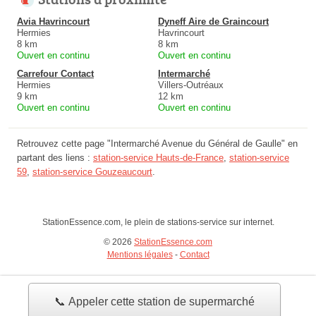
Avia Havrincourt
Dyneff Aire de Graincourt
Hermies
Havrincourt
8 km
8 km
Ouvert en continu
Ouvert en continu
Carrefour Contact
Intermarché
Hermies
Villers-Outréaux
9 km
12 km
Ouvert en continu
Ouvert en continu
Retrouvez cette page "Intermarché Avenue du Général de Gaulle" en
partant des liens :
station-service Hauts-de-France
,
station-service
59
,
station-service Gouzeaucourt
.
StationEssence.com, le plein de stations-service sur internet.
© 2026
StationEssence.com
Mentions légales
-
Contact
📞 Appeler cette station de supermarché