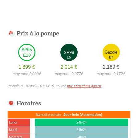
Prix à la pompe
SP95
SP98
Gazole
E10
E5
B7
1,899
€
2,014
€
2,189
€
moyenne 2,000
€
moyenne 2,077
€
moyenne 2,172
€
Relevés du 10/08/2026 à 14:19, source
prix-carburants.gouv.fr
Horaires
Samedi prochain :
Jour férié (Assomption)
Lundi
24h/24
Mardi
24h/24
Mercredi
24h/24