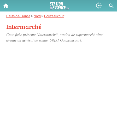
Gazole :
Hauts-de-France
>
Nord
>
Gouzeaucourt
Intermarché
Disponible
Épuisé
Cette fiche présente "Intermarché", station de supermarché situé
SP 98 :
avenue du général de gaulle
, 59231 Gouzeaucourt.
Disponible
Épuisé
SP 95 :
Disponible
Épuisé
Fermer