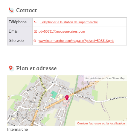
Contact
Téléphone
Téléphoner à la station de supermarché
Email
pdv50331ⓐmousquetaires.com
Site web
www.intermarche.com/magasin?pdvref=50331&gmb
Plan et adresse
© contributeurs OpenStreetMap
Corriger l’adresse ou la localisation
Intermarché