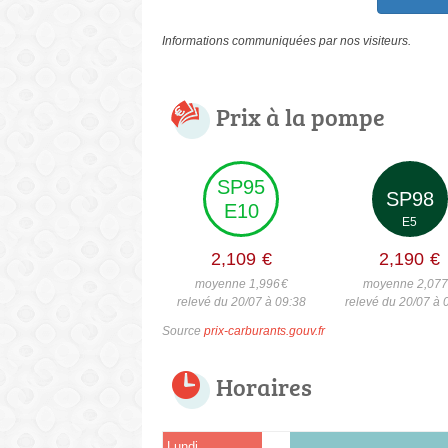
Informations communiquées par nos visiteurs.
Prix à la pompe
SP95
SP98
E10
E5
2,109
€
2,190
€
moyenne 1,996
€
moyenne 2,07
relevé du 20/07 à 09:38
relevé du 20/07 à 
Source
prix-carburants.gouv.fr
Horaires
Lundi