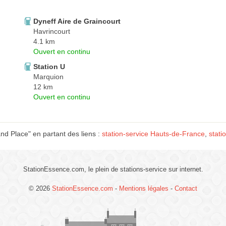
Dyneff Aire de Graincourt
Havrincourt
4.1 km
Ouvert en continu
Station U
Marquion
12 km
Ouvert en continu
nd Place" en partant des liens :
station-service Hauts-de-France
,
stati
StationEssence.com, le plein de stations-service sur internet.
© 2026
StationEssence.com
-
Mentions légales
-
Contact