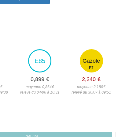
E85
Gazole
B7
0,899
€
2,240
€
7
€
moyenne 0,864
€
moyenne 2,180
€
09:38
relevé du 04/06 à 10:31
relevé du 30/07 à 09:51
24h/24