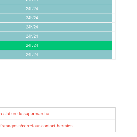
24h/24
24h/24
24h/24
24h/24
24h/24
24h/24
la station de supermarché
fr/magasin/carrefour-contact-hermies