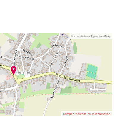
© contributeurs OpenStreetMap
Corriger l’adresse ou la localisation