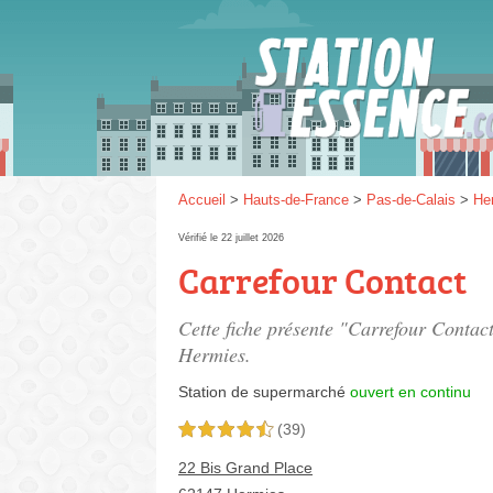
Gaz
SP 9
Accueil
>
Hauts-de-France
>
Pas-de-Calais
>
He
Vérifié le 22 juillet 2026
Carrefour Contact
SP 9
Cette fiche présente "Carrefour Contac
Hermies.
Station de supermarché
ouvert en continu
(39)
4,5 étoiles sur 5
22 Bis Grand Place