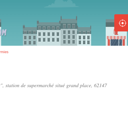
ole :
Disponible
Épuisé
8 :
rmies
Disponible
Épuisé
5 :
t", station de supermarché situé
grand place
, 62147
Disponible
Épuisé
Fe