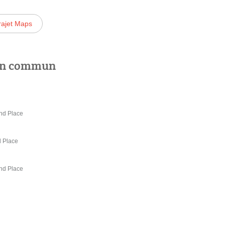
rajet Maps
 en commun
and Place
d Place
and Place