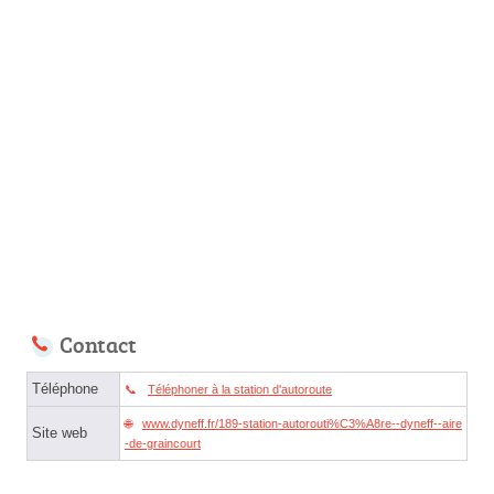
Contact
Téléphone
Téléphoner à la station d'autoroute
www.dyneff.fr/189-station-autorouti%C3%A8re--dyneff--aire
Site web
-de-graincourt