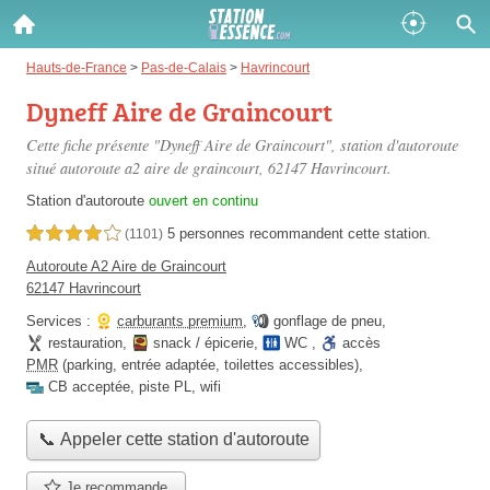
Gazole :
Hauts-de-France
>
Pas-de-Calais
>
Havrincourt
Dyneff Aire de Graincourt
Disponible
Épuisé
Cette fiche présente "Dyneff Aire de Graincourt", station d'autoroute
SP 98 :
situé
autoroute a2 aire de graincourt
, 62147 Havrincourt.
Disponible
Épuisé
Station d'autoroute
ouvert en continu
5 personnes
recommandent
cette station.
4,0 étoiles sur 5
(1101)
SP 95 :
Autoroute A2 Aire de Graincourt
Disponible
Épuisé
62147 Havrincourt
Services :
carburants premium
,
gonflage de pneu
,
restauration
,
snack / épicerie
,
WC
,
accès
PMR
(parking, entrée adaptée, toilettes accessibles)
,
CB acceptée
,
piste PL
,
wifi
Fermer
📞 Appeler cette station d'autoroute
Je recommande