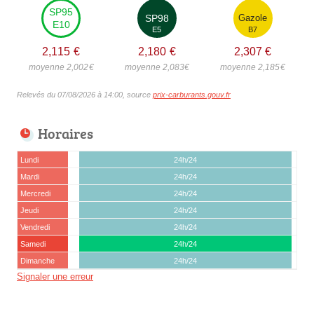
SP95
SP98
Gazole
E10
E5
B7
2,115
€
2,180
€
2,307
€
moyenne 2,002
€
moyenne 2,083
€
moyenne 2,185
€
Relevés du 07/08/2026 à 14:00, source
prix-carburants.gouv.fr
Horaires
Lundi
24h/24
Mardi
24h/24
Mercredi
24h/24
Jeudi
24h/24
Vendredi
24h/24
Samedi
24h/24
Dimanche
24h/24
Signaler une erreur