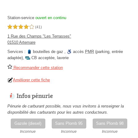
Station-service
ouvert en continu
4,0 étoiles sur 5
(41)
1 Rue des Champs "Les Terrasses"
01510 Artemare
Services :
bouteilles de gaz
,
accès
PMR
(parking, entrée
adaptée)
,
CB acceptée
,
laverie
Recommander cette station
Améliorer cette fiche
Infos pénurie
Pénurie de carburant possible, nous vous invitons à renseigner la
disponibilité des carburants pour les autres conducteurs.
Gazole (diesel)
Sans Plomb 95
Sans Plomb 98
Inconnue
Inconnue
Inconnue