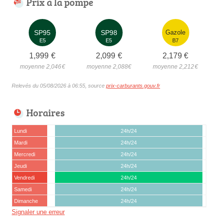
Prix à la pompe
SP95
SP98
Gazole
E5
E5
B7
1,999
€
2,099
€
2,179
€
moyenne 2,046
€
moyenne 2,088
€
moyenne 2,212
€
Relevés du 05/08/2026 à 06:55, source
prix-carburants.gouv.fr
Horaires
Lundi
24h/24
Mardi
24h/24
Mercredi
24h/24
Jeudi
24h/24
Vendredi
24h/24
Samedi
24h/24
Dimanche
24h/24
Signaler une erreur