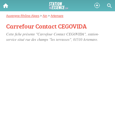
Gazole :
Auvergne-Rhône-Alpes
>
Ain
>
Artemare
Carrefour Contact CEGOVIDA
Disponible
Épuisé
Cette fiche présente "Carrefour Contact CEGOVIDA", station-
SP 98 :
service situé
rue des champs "les terrasses"
, 01510 Artemare.
Disponible
Épuisé
SP 95 :
Disponible
Épuisé
Fermer