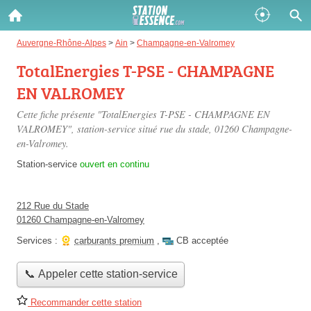
Gazole :
Auvergne-Rhône-Alpes
>
Ain
>
Champagne-en-Valromey
TotalEnergies T-PSE - CHAMPAGNE
Disponible
Épuisé
EN VALROMEY
SP 98 :
Cette fiche présente "TotalEnergies T-PSE - CHAMPAGNE EN
Disponible
Épuisé
VALROMEY", station-service situé
rue du stade
, 01260 Champagne-
en-Valromey.
SP 95 :
Station-service
ouvert en continu
Disponible
Épuisé
212 Rue du Stade
01260 Champagne-en-Valromey
Services :
carburants premium
,
CB acceptée
Fermer
📞 Appeler cette station-service
Recommander cette station