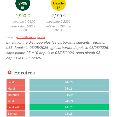
SP95
Gazole
E5
B7
1,990
€
2,190
€
moyenne 2,043
€
moyenne 2,229
€
relevé du 01/06 à
relevé du 29/07 à
17:28
10:31
Source
prix-carburants.gouv.fr
La station ne distribue plus les carburants suivants : éthanol
e85 depuis le 03/05/2026, gpl carburant depuis le 03/05/2026,
sans plomb 95-e10 depuis le 03/05/2026, sans plomb 98
depuis le 03/05/2026.
Horaires
Lundi
24h/24
Mardi
24h/24
Mercredi
24h/24
Jeudi
24h/24
Vendredi
24h/24
Samedi
24h/24