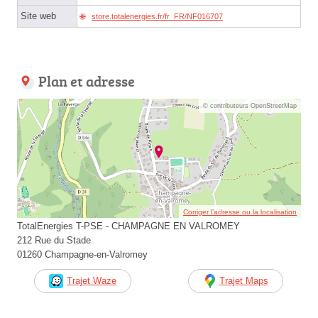
Site web
store.totalenergies.fr/fr_FR/NF016707
Plan et adresse
© contributeurs OpenStreetMap
Corriger l’adresse ou la localisation
TotalEnergies T-PSE - CHAMPAGNE EN VALROMEY
212 Rue du Stade
01260 Champagne-en-Valromey
Trajet Waze
Trajet Maps