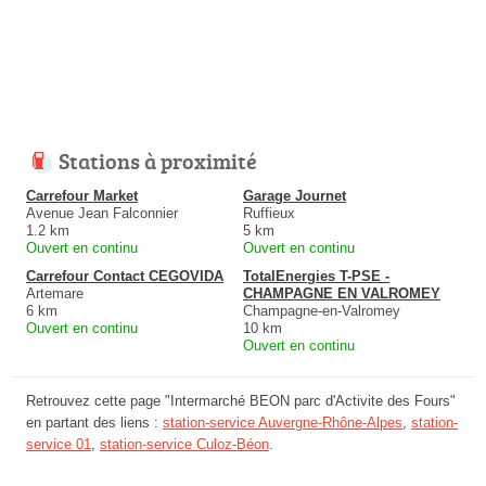
Stations à proximité
Carrefour Market
Garage Journet
Avenue Jean Falconnier
Ruffieux
1.2 km
5 km
Ouvert en continu
Ouvert en continu
Carrefour Contact CEGOVIDA
TotalEnergies T-PSE -
Artemare
CHAMPAGNE EN VALROMEY
6 km
Champagne-en-Valromey
Ouvert en continu
10 km
Ouvert en continu
Retrouvez cette page "Intermarché BEON parc d'Activite des Fours"
en partant des liens :
station-service Auvergne-Rhône-Alpes
,
station-
service 01
,
station-service Culoz-Béon
.