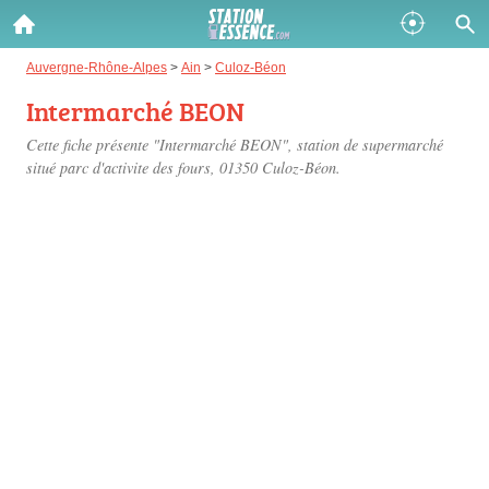
Gazole :
Auvergne-Rhône-Alpes
>
Ain
>
Culoz-Béon
Intermarché BEON
Disponible
Épuisé
Cette fiche présente "Intermarché BEON", station de supermarché
SP 98 :
situé
parc d'activite des fours
, 01350 Culoz-Béon.
Disponible
Épuisé
SP 95 :
Disponible
Épuisé
Fermer