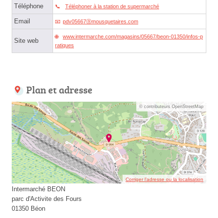
Téléphone
Téléphoner à la station de supermarché
Email
pdv05667ⓐmousquetaires.com
www.intermarche.com/magasins/05667/beon-01350/infos-p
Site web
ratiques
Plan et adresse
© contributeurs OpenStreetMap
Corriger l’adresse ou la localisation
Intermarché BEON
parc d'Activite des Fours
01350 Béon