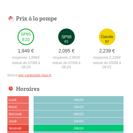
Prix à la pompe
SP95
SP98
Gazole
E10
E5
B7
1,949
€
2,095
€
2,239
€
moyenne 1,998
€
moyenne 2,091
€
moyenne 2,228
€
relevé du 07/08 à
relevé du 07/08 à
relevé du 05/08 à
08:24
08:24
09:01
Source
prix-carburants.gouv.fr
Horaires
Lundi
24h/24
Mardi
24h/24
Mercredi
24h/24
Jeudi
24h/24
Vendredi
24h/24