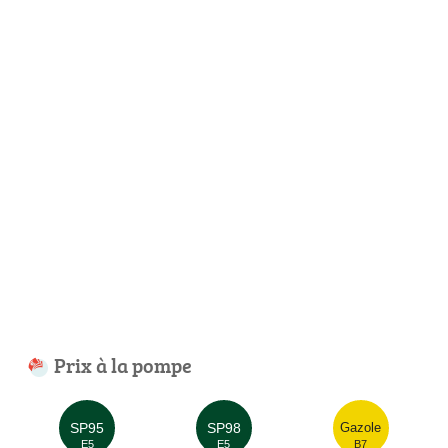
Prix à la pompe
SP95
SP98
Gazole
E5
E5
B7