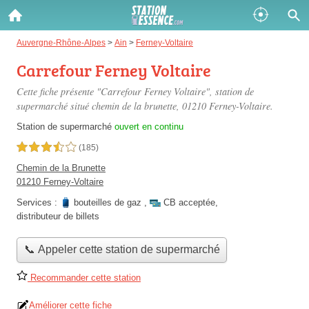
Gazole :
Auvergne-Rhône-Alpes
>
Ain
>
Ferney-Voltaire
Carrefour Ferney Voltaire
Disponible
Épuisé
Cette fiche présente "Carrefour Ferney Voltaire", station de
SP 98 :
supermarché situé
chemin de la brunette
, 01210 Ferney-Voltaire.
Disponible
Épuisé
Station de supermarché
ouvert en continu
3,5 étoiles sur 5
(185)
SP 95 :
Chemin de la Brunette
Disponible
Épuisé
01210 Ferney-Voltaire
Services :
bouteilles de gaz
,
CB acceptée
,
distributeur de billets
📞 Appeler cette station de supermarché
Fermer
Recommander cette station
Améliorer cette fiche