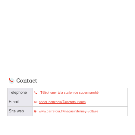
Contact
Téléphone
Téléphoner à la station de supermarché
Email
abdel_benkahlaⓐcarrefour.com
Site web
www.carrefour.fr/magasin/ferney-voltaire