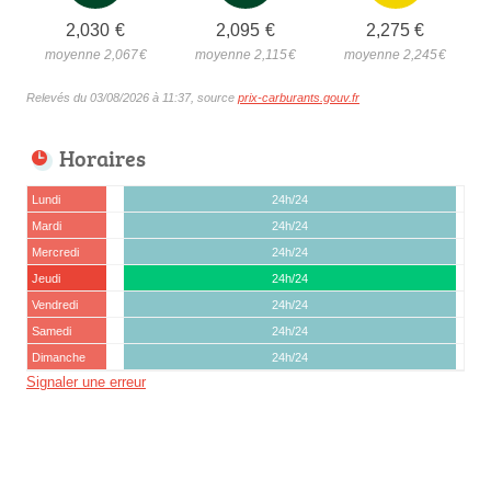
2,030
€
2,095
€
2,275
€
moyenne 2,067
€
moyenne 2,115
€
moyenne 2,245
€
Relevés du 03/08/2026 à 11:37, source
prix-carburants.gouv.fr
Horaires
Lundi
24h/24
Mardi
24h/24
Mercredi
24h/24
Jeudi
24h/24
Vendredi
24h/24
Samedi
24h/24
Dimanche
24h/24
Signaler une erreur