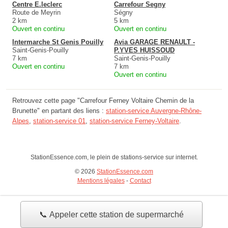
Centre E.leclerc
Carrefour Segny
Route de Meyrin
Ségny
2 km
5 km
Ouvert en continu
Ouvert en continu
Intermarche St Genis Pouilly
Avia GARAGE RENAULT -
Saint-Genis-Pouilly
P.YVES HUISSOUD
7 km
Saint-Genis-Pouilly
Ouvert en continu
7 km
Ouvert en continu
Retrouvez cette page "Carrefour Ferney Voltaire Chemin de la
Brunette" en partant des liens :
station-service Auvergne-Rhône-
Alpes
,
station-service 01
,
station-service Ferney-Voltaire
.
StationEssence.com, le plein de stations-service sur internet.
© 2026
StationEssence.com
Mentions légales
-
Contact
📞 Appeler cette station de supermarché