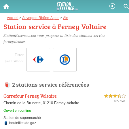
Gazole :
Accueil
>
Auvergne-Rhône-Alpes
>
Ain
Station-service à Ferney-Voltaire
Disponible
Épuisé
StationEssence.com vous propose la liste des
stations-service
ferneysiennes
.
SP 98 :
Disponible
Épuisé
Filtrer
par marque
SP 95 :
Disponible
Épuisé
2 stations-service référencées
Carrefour Ferney Voltaire
3,5 étoiles sur 5
185 avis
Chemin de la Brunette, 01210 Ferney-Voltaire
Ouvert en continu
Fermer
Station de supermarché
bouteilles de gaz