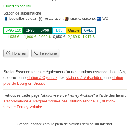
Ouvert en continu
Station de supermarché
bouteilles de gaz
,
restauration
,
snack / épicerie
,
WC
SP95 E10
SP95
SP98
E85
Gazole
GPLc
1,935
€
1,966
€
2,039
€
0,850
€
2,169
€
1,017
€
Horaires
Téléphone
StationEssence recense également d'autres stations essence dans l'Ain,
comme : une
station à Oyonnax
, les
stations à Valserhône
, une
station
près de Bourg-en-Bresse
.
Retrouvez cette page "
station-service Ferney-Voltaire
" à l'aide des liens :
station-service Auvergne-Rhône-Alpes
,
station-service 01
,
station-
service Ferney-Voltaire
.
StationEssence.com, le plein de stations-service sur internet.