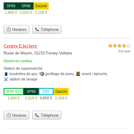
SP95
SP98
Gazole
1,960
€
2,020
€
2,100
€
Horaires
Téléphone
Centre E.leclerc
4,0 étoiles sur 5
314 avis
Route de Meyrin, 01210 Ferney-Voltaire
Ouvert en continu
Station de supermarché
bouteilles de gaz
,
gonflage de pneu
,
snack / épicerie
,
station de lavage
SP95 E10
SP98
E85
Gazole
1,934
€
2,019
€
0,850
€
2,169
€
Horaires
Téléphone