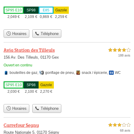
SP95 E10
SP98
E85
Gazole
2,049
€
2,109
€
0,869
€
2,259
€
Horaires
Téléphone
Avia Station des Tilleuls
4,0 étoiles sur 5
188 avis
156 Av. Des Tilleuls, 01170 Gex
Ouvert en continu
bouteilles de gaz
,
gonflage de pneu
,
snack / épicerie
,
WC
SP95 E10
SP98
Gazole
2,030
€
2,100
€
2,270
€
Horaires
Téléphone
Carrefour Segny
3,0 étoiles sur 5
68 avis
Route Nationale 5, 01170 Ségny