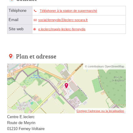
Téléphone
Téléphoner à la station de supermarché
Email
social.ferneydisⓐleclerc-socara.fr
Site web
e.leclerc/mag/e-leclerc-ferneydis
Plan et adresse
© contributeurs OpenStreetMap
Corriger l’adresse ou la localisation
Centre E.leclerc
Route de Meyrin
01210 Ferney-Voltaire