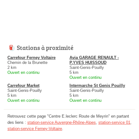
Stations à proximité
Carrefour Ferney Voltaire
Avia GARAGE RENAULT -
Chemin de la Brunette
P.YVES HUISSOUD
2 km
Saint-Genis-Pouilly
Ouvert en continu
5 km
Ouvert en continu
Carrefour Market
Intermarche St Genis Pouilly
Saint-Genis-Pouilly
Saint-Genis-Pouilly
5 km
5 km
Ouvert en continu
Ouvert en continu
Retrouvez cette page "Centre E.leclerc Route de Meyrin" en partant
des liens :
station-service Auvergne-Rhône-Alpes
,
station-service 01
,
station-service Ferney-Voltaire
.