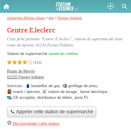
Gazole :
Auvergne-Rhône-Alpes
>
Ain
>
Ferney-Voltaire
Centre E.leclerc
Disponible
Épuisé
Cette fiche présente "Centre E.leclerc", station de supermarché situé
SP 98 :
route de meyrin
, 01210 Ferney-Voltaire.
Disponible
Épuisé
Station de supermarché
ouvert en continu
4,0 étoiles sur 5
(314)
SP 95 :
Route de Meyrin
Disponible
Épuisé
01210 Ferney-Voltaire
Services :
bouteilles de gaz
,
gonflage de pneu
,
snack / épicerie
,
station de lavage
,
borne électrique
,
CB acceptée
,
distributeur de billets
,
piste PL
📞 Appeler cette station de supermarché
Fermer
Recommander cette station