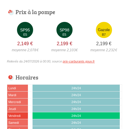
Prix à la pompe
SP95
SP98
Gazole
E5
E5
B7
2,149
€
2,199
€
2,199
€
moyenne 2,078
€
moyenne 2,103
€
moyenne 2,232
€
Relevés du 24/07/2026 à 00:00, source
prix-carburants.gouv.fr
Horaires
Lundi
24h/24
Mardi
24h/24
Mercredi
24h/24
Jeudi
24h/24
Vendredi
24h/24
Samedi
24h/24