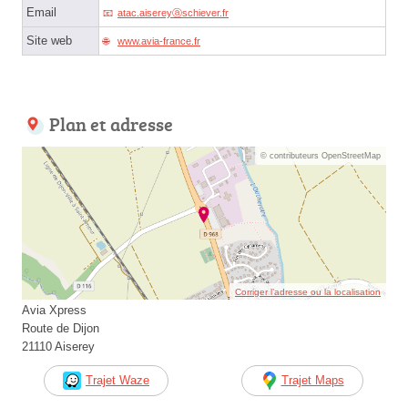
Email
atac.aisereyⓐschiever.fr
Site web
www.avia-france.fr
Plan et adresse
© contributeurs OpenStreetMap
Corriger l’adresse ou la localisation
Avia Xpress
Route de Dijon
21110 Aiserey
Trajet Waze
Trajet Maps