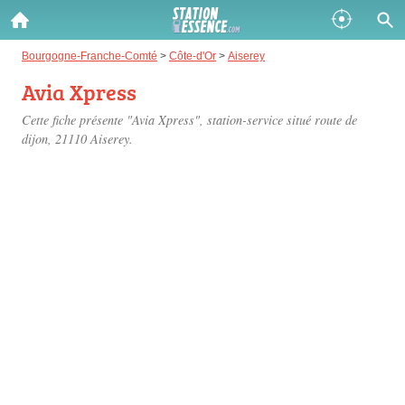
Gazole :
Bourgogne-Franche-Comté
>
Côte-d'Or
>
Aiserey
Avia Xpress
Disponible
Épuisé
Cette fiche présente "Avia Xpress", station-service situé
route de
SP 98 :
dijon
, 21110 Aiserey.
Disponible
Épuisé
SP 95 :
Disponible
Épuisé
Fermer