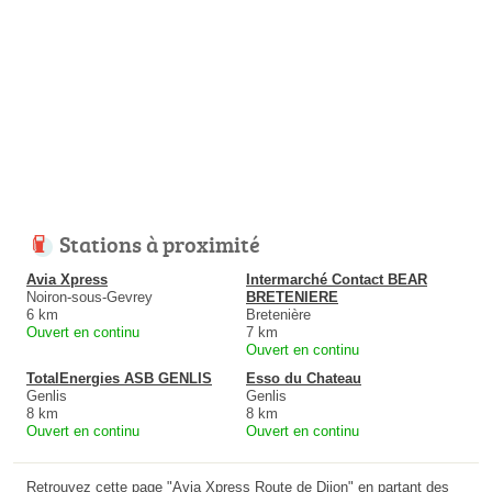
Stations à proximité
Avia Xpress
Intermarché Contact BEAR
Noiron-sous-Gevrey
BRETENIERE
6 km
Bretenière
Ouvert en continu
7 km
Ouvert en continu
TotalEnergies ASB GENLIS
Esso du Chateau
Genlis
Genlis
8 km
8 km
Ouvert en continu
Ouvert en continu
Retrouvez cette page "Avia Xpress Route de Dijon" en partant des