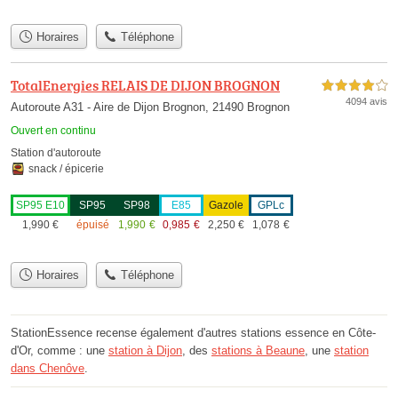
Horaires
Téléphone
TotalEnergies RELAIS DE DIJON BROGNON
4,0 étoiles sur 5
4094 avis
Autoroute A31 - Aire de Dijon Brognon, 21490 Brognon
Ouvert en continu
Station d'autoroute
snack / épicerie
SP95 E10
SP95
SP98
E85
Gazole
GPLc
1,990
€
épuisé
1,990
€
0,985
€
2,250
€
1,078
€
Horaires
Téléphone
StationEssence recense également d'autres stations essence en Côte-
d'Or, comme : une
station à Dijon
, des
stations à Beaune
, une
station
dans Chenôve
.