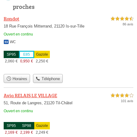
proches
Rondot
4,5 étoiles sur 5
86 avis
18 Rue François Mitterrand, 21120 Is-sur-Tille
Ouvert en continu
WC
SP95
E85
Gazole
2,060
€
0,950
€
2,250
€
Horaires
Téléphone
Avia RELAIS LE VILLAGE
4,0 étoiles sur 5
101 avis
51, Route de Langres, 21120 Til-Châtel
Ouvert en continu
SP95
SP98
Gazole
2,169
€
2,199
€
2,249
€