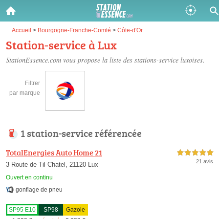
Gazole :
Accueil
>
Bourgogne-Franche-Comté
>
Côte-d'Or
Station-service à Lux
Disponible
Épuisé
StationEssence.com vous propose la liste des
stations-service luxoises
.
SP 98 :
Filtrer
Disponible
Épuisé
par marque
SP 95 :
Disponible
Épuisé
1 station-service référencée
TotalEnergies Auto Home 21
5,0 étoiles sur 5
21 avis
3 Route de Til Chatel, 21120 Lux
Ouvert en continu
gonflage de pneu
Fermer
SP95 E10
SP98
Gazole